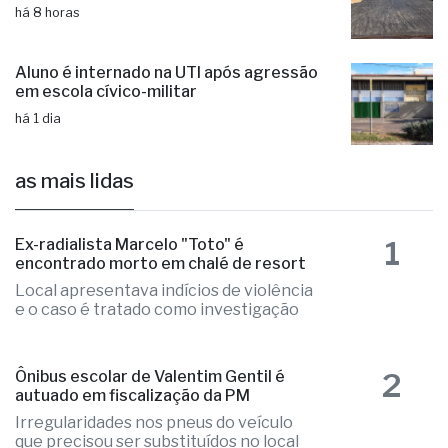
há 8 horas
Prefeitura aplica 15 toneladas de
massa asfáltica na Rua Sambra
há 8 horas
Aluno é internado na UTI após agressão
em escola cívico-militar
há 1 dia
as mais lidas
1
Ex-radialista Marcelo "Toto" é
encontrado morto em chalé de resort
Local apresentava indícios de violência
e o caso é tratado como investigação