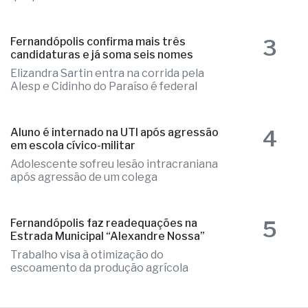
2
Ônibus escolar de Valentim Gentil é
autuado em fiscalização da PM
Irregularidades nos pneus do veículo
que precisou ser substituídos no local
3
Fernandópolis confirma mais três
candidaturas e já soma seis nomes
Elizandra Sartin entra na corrida pela
Alesp e Cidinho do Paraíso é federal
4
Aluno é internado na UTI após agressão
em escola cívico-militar
Adolescente sofreu lesão intracraniana
após agressão de um colega
5
Fernandópolis faz readequações na
Estrada Municipal “Alexandre Nossa”