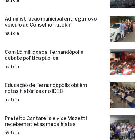
há 1 dia
Administração municipal entrega novo
veículo ao Conselho Tutelar
há 1 dia
Com 15 mil idosos, Fernandópolis
debate política pública
há 1 dia
Educação de Fernandópolis obtém
notas históricas no IDEB
há 1 dia
Prefeito Cantarella e vice Mazetti
recebem atletas medalhistas
há 1 dia