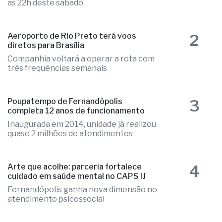
1
Mega-Sena acumulada paga R$ 165
milhões em sorteio de amanhã (09)
As apostas podem ser registradas até
as 22h deste sábado
2
Aeroporto de Rio Preto terá voos
diretos para Brasília
Companhia voltará a operar a rota com
três frequências semanais
3
Poupatempo de Fernandópolis
completa 12 anos de funcionamento
Inaugurada em 2014, unidade já realizou
quase 2 milhões de atendimentos
4
Arte que acolhe: parceria fortalece