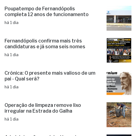
Educação municipal de Jales mantém
excelente índice no Ideb 2025
há 1 dia
Poupatempo de Fernandópolis
completa 12 anos de funcionamento
há 1 dia
Fernandópolis confirma mais três
candidaturas e já soma seis nomes
há 1 dia
Crônica: O presente mais valioso de um
pai - Qual será?
há 1 dia
Operação de limpeza remove lixo