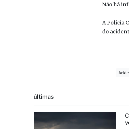
ferragens,
de Urgênci
Votuporan
Não há inf
A Polícia 
do acident
Acid