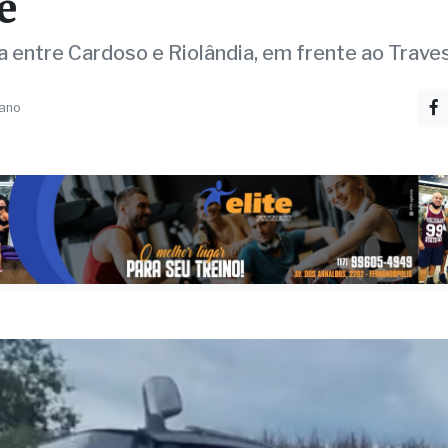
são entre carro e cami
a motorista em estado
e
a entre Cardoso e Riolândia, em frente ao Trave
 ano