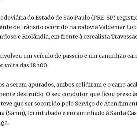
serva destroços do veículo envolvido na colisão. Fot
ão
Rodoviária do Estado de São Paulo (PRE-SP) regist
ente de trânsito ocorrido na rodovia Valdemar Lop
ardoso e Riolândia, em frente à cerealista Travessão
envolveu um veículo de passeio e um caminhão can
r volta das 18h00.
s a serem apurados, ambos colidiram e o carro ac
nte destruído. O seu condutor, que ficou preso à