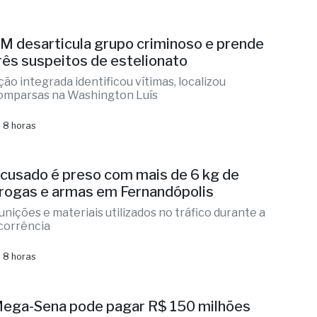
anta Casa de Fernandópolis recebe Prêmio
cesso Hospitalar
mpliação do acesso aos serviços e fortalecimento da
ede de atendimento
 8 horas
M desarticula grupo criminoso e prende
rês suspeitos de estelionato
ção integrada identificou vítimas, localizou
omparsas na Washington Luís
 8 horas
cusado é preso com mais de 6 kg de
rogas e armas em Fernandópolis
unições e materiais utilizados no tráfico durante a