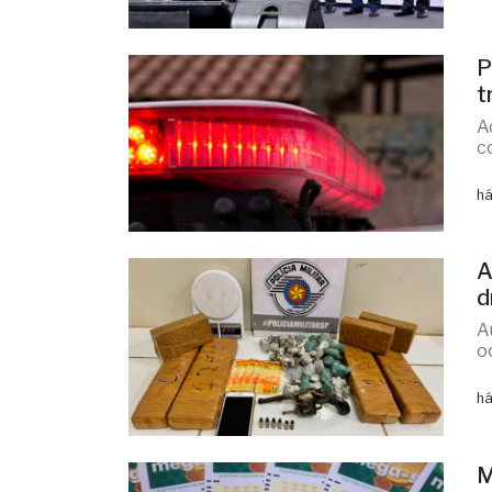
S
A
A
r
há
P
t
A
c
há
A
d
A