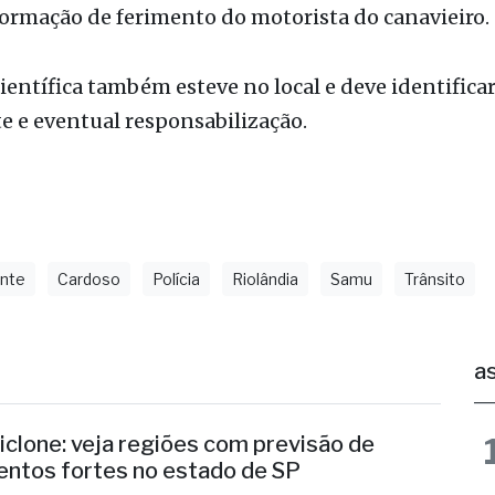
 teve que ser socorrido pelo Serviço de Atendimen
a (Samu), foi intubado e encaminhado à Santa Cas
ga.
ormação de ferimento do motorista do canavieiro.
Científica também esteve no local e deve identificar
e e eventual responsabilização.
ente
Cardoso
Polícia
Riolândia
Samu
Trânsito