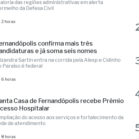
as
iclone: veja regiões com previsão de
entos fortes no estado de SP
aioria das regiões administrativas em alerta
ermelho da Defesa Civil
 2 horas
ernandópolis confirma mais três
andidaturas e já soma seis nomes
lizandra Sartin entra na corrida pela Alesp e Cidinho
o Paraíso é federal
 6 horas