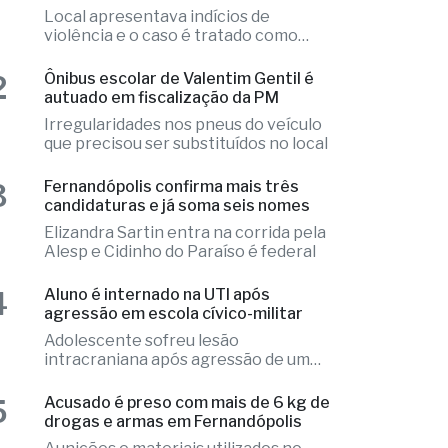
 mais lidas
1
Ex-radialista Marcelo "Toto" é
encontrado morto em chalé de
resort
Local apresentava indícios de
violência e o caso é tratado como
investigação
2
Ônibus escolar de Valentim Gentil é
autuado em fiscalização da PM
Irregularidades nos pneus do veículo
que precisou ser substituídos no local
3
Fernandópolis confirma mais três
candidaturas e já soma seis nomes
Elizandra Sartin entra na corrida pela
Alesp e Cidinho do Paraíso é federal
4
Aluno é internado na UTI após
agressão em escola cívico-militar