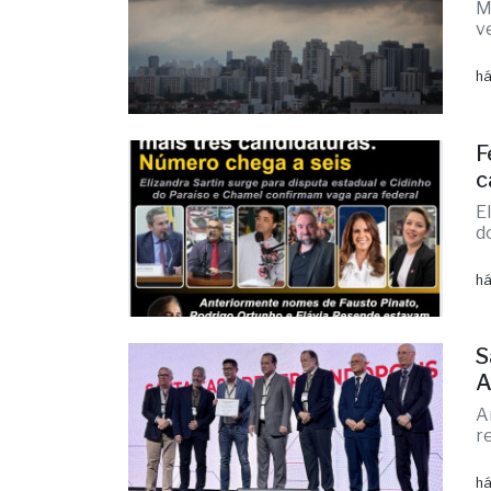
últimas
C
v
M
v
há
F
c
E
d
há