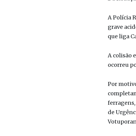
Popular ob
VotuNews
Da Redaç
A Polícia 
grave acid
que liga C
A colisão 
ocorreu po
Por motivo
completame