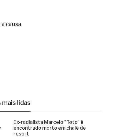
to Móvel
a de
 a causa