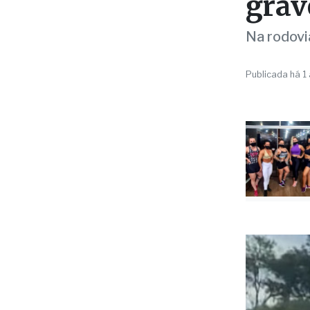
TRÂNSITO
Coli
deix
grav
Na rodovi
Publicada há 1