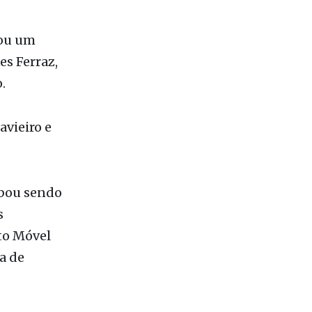
o:
rou um
es Ferraz,
.
avieiro e
abou sendo
s