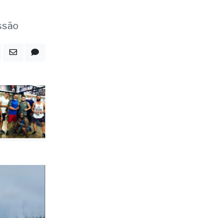
nhão
ssão