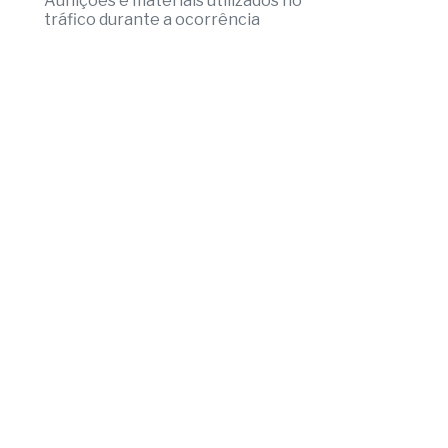
Adolescente sofreu lesão
intracraniana após agressão de um
colega
5
Acusado é preso com mais de 6 kg de
drogas e armas em Fernandópolis
Aunições e materiais utilizados no
tráfico durante a ocorrência