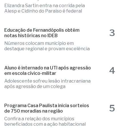
2
Fernandópolis confirma mais três
candidaturas e já soma seis nomes
Elizandra Sartin entra na corrida pela
Alesp e Cidinho do Paraíso é federal
3
Educação de Fernandópolis obtém
notas históricas no IDEB
Números colocam município em
destaque regional e provam excelência
4
Aluno é internado na UTI após agressão
em escola cívico-militar
Adolescente sofreu lesão intracraniana
após agressão de um colega
5
Programa Casa Paulista inicia sorteios