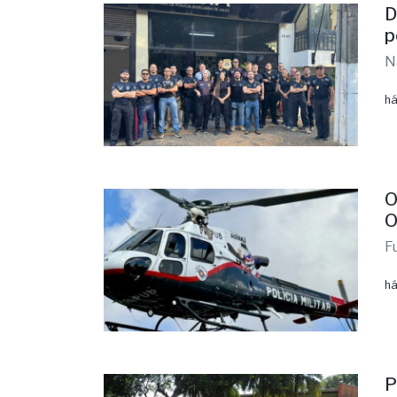
D
p
N
há
O
O
F
há
P