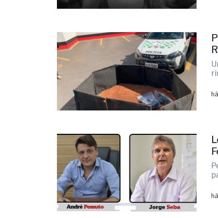
P
R
U
r
há
L
F
P
p
há