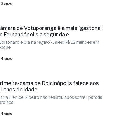
 3 anos
âmara de Votuporanga é a mais 'gastona';
e Fernandópolis a segunda e
 Bolsonaro e Cia na região - Jales: R$ 12 milhões em
ecape
 4 anos
rimeira-dama de Dolcinópolis falece aos
1 anos de idade
aria Elenice Ribeiro não resistiu após sofrer parada
ardíaca
 4 anos