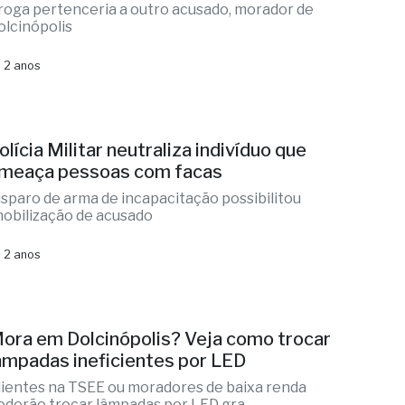
roga pertenceria a outro acusado, morador de
olcinópolis
 2 anos
olícia Militar neutraliza indivíduo que
meaça pessoas com facas
isparo de arma de incapacitação possibilitou
mobilização de acusado
 2 anos
ora em Dolcinópolis? Veja como trocar
âmpadas ineficientes por LED
lientes na TSEE ou moradores de baixa renda
oderão trocar lâmpadas por LED gra