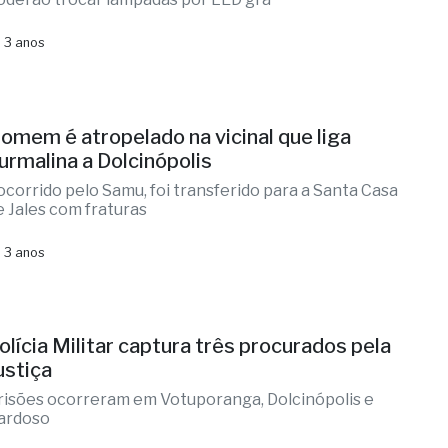
 3 anos
omem é atropelado na vicinal que liga
urmalina a Dolcinópolis
ocorrido pelo Samu, foi transferido para a Santa Casa
e Jales com fraturas
 3 anos
olícia Militar captura três procurados pela
ustiça
risões ocorreram em Votuporanga, Dolcinópolis e
ardoso