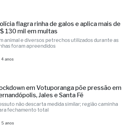
olícia flagra rinha de galos e aplica mais de
$ 130 mil em multas
m animal e diversos petrechos utilizados durante as
inhas foram apreendidos
 4 anos
ockdown em Votuporanga põe pressão em
ernandópolis, Jales e Santa Fé
essuto não descarta medida similar; região caminha
ara fechamento total
 5 anos