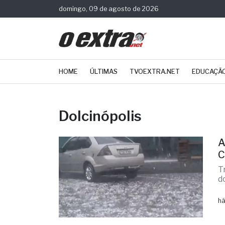
domingo, 09 de agosto de 2026
HOME
ÚLTIMAS
TVOEXTRA.NET
EDUCAÇÃ
Dolcinópolis
A
C
T
d
há