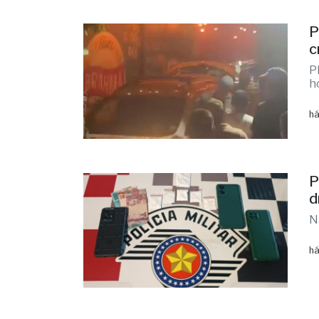
P
c
P
h
há
P
d
N
há