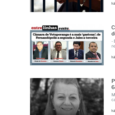
há
C
d
-
r
há
P
6
M
c
há