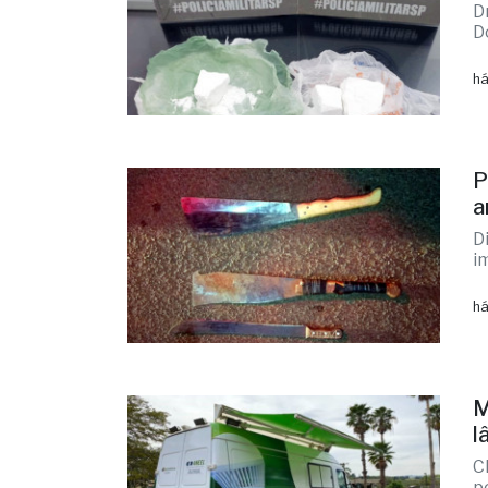
D
D
há
P
a
D
i
há
M
l
C
p