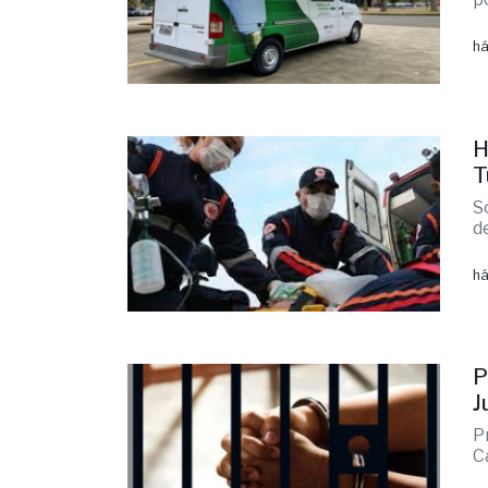
há
H
T
S
d
há
P
J
P
C