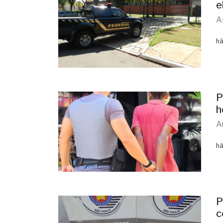
e
A
há
P
h
A
há
P
c