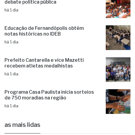
Com 15 mil idosos, Fernandópolis
debate política pública
há 1 dia
Educação de Fernandópolis obtém
notas históricas no IDEB
há 1 dia
Prefeito Cantarella e vice Mazetti
recebem atletas medalhistas
há 1 dia
Programa Casa Paulista inicia sorteios
de 750 moradias na região
há 1 dia