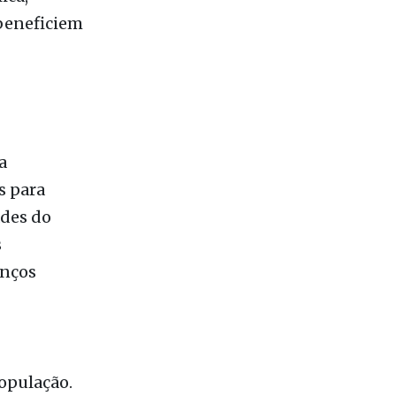
a
s para
ades do
s
anços
opulação.
para