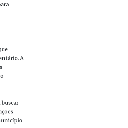
que
ntário. A
s
 o
m buscar
ações
unicípio.