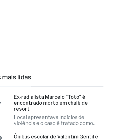
 mais lidas
1
Ex-radialista Marcelo "Toto" é
encontrado morto em chalé de
resort
Local apresentava indícios de
violência e o caso é tratado como
investigação
2
Ônibus escolar de Valentim Gentil é
autuado em fiscalização da PM
Irregularidades nos pneus do veículo
que precisou ser substituídos no local