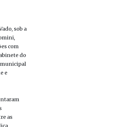
Vado, sob a
omini,
iões com
abinete do
 municipal
e e
sentaram
s
re as
ica,
 beneficiem