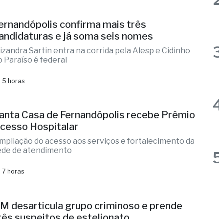
andidaturas e já soma seis nomes
lizandra Sartin entra na corrida pela Alesp e Cidinho
o Paraíso é federal
 5 horas
anta Casa de Fernandópolis recebe Prêmio
cesso Hospitalar
mpliação do acesso aos serviços e fortalecimento da
ede de atendimento
 7 horas
M desarticula grupo criminoso e prende
rês suspeitos de estelionato
ção integrada identificou vítimas, localizou
omparsas na Washington Luís