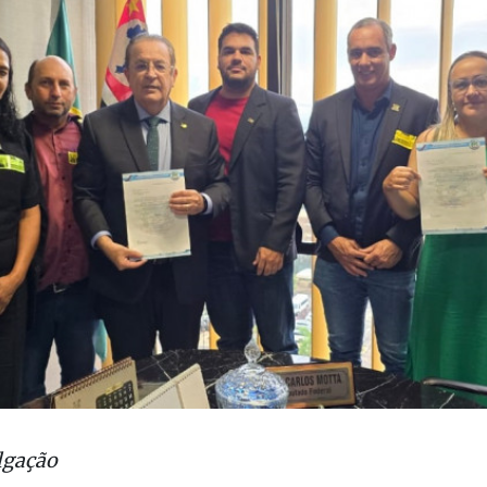
lgação
ão