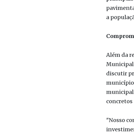
Compromi
Além da re
Municipal
discutir 
município
municipal
concretos
"Nosso co
investime
Saímos con
Macedônia