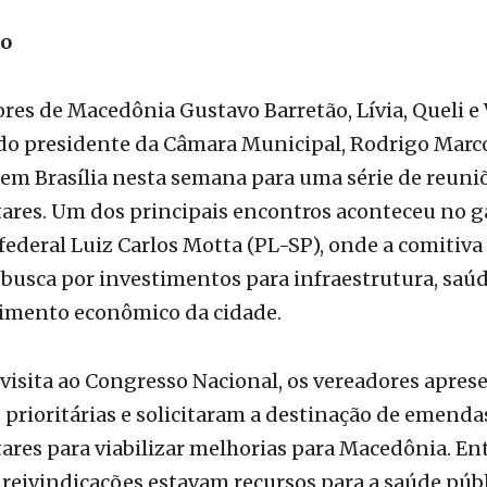
res de Macedônia Gustavo Barretão, Lívia, Queli e 
 do presidente da Câmara Municipal, Rodrigo Marc
em Brasília nesta semana para uma série de reun
ares. Um dos principais encontros aconteceu no g
ederal Luiz Carlos Motta (PL-SP), onde a comitiva
 busca por investimentos para infraestrutura, saúd
imento econômico da cidade.
visita ao Congresso Nacional, os vereadores apre
rioritárias e solicitaram a destinação de emenda
res para viabilizar melhorias para Macedônia. Ent
 reivindicações estavam recursos para a saúde públ
ão de vias urbanas e apoio a projetos sociais que
o.