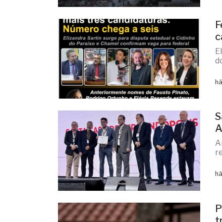
c
E
d
há
S
A
A
r
há
P
t
A
c