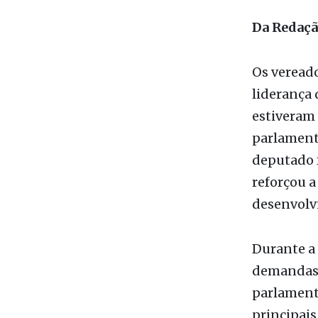
Os vereado
liderança
estiveram 
parlament
deputado f
reforçou a
desenvolv
Durante a 
demandas p
parlamenta
principais
pavimentaç
a populaçã