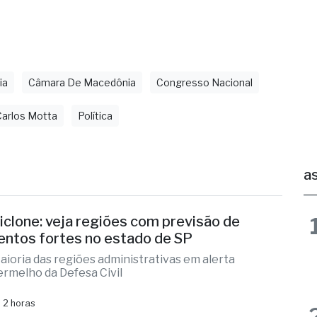
ia
Câmara De Macedônia
Congresso Nacional
Carlos Motta
Política
as
iclone: veja regiões com previsão de
entos fortes no estado de SP
aioria das regiões administrativas em alerta
ermelho da Defesa Civil
 2 horas
ernandópolis confirma mais três