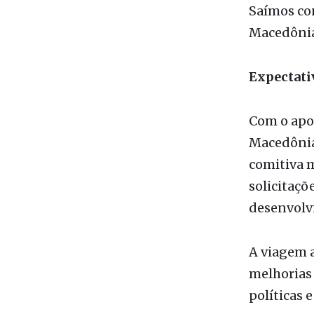
Expectati
Com o apoi
Macedônia
comitiva 
solicitaçõ
desenvolv
A viagem a
melhorias 
políticas 