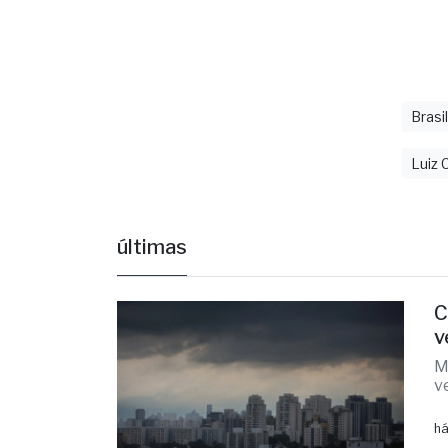
Brasil
Luiz 
últimas
C
v
M
v
há
F