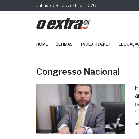
sábado, 08 de agosto de 2026
HOME
ÚLTIMAS
TVOEXTRA.NET
EDUCAÇÃ
Congresso Nacional
E
a
D
d
há