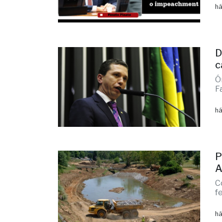
há
D
c
Ó
F
há
P
A
C
f
há