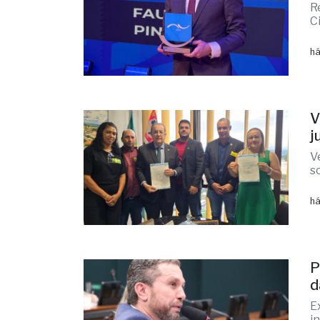
R
C
há
V
j
V
s
há
P
d
E
i