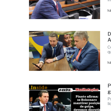
há
D
A
C
q
há
P
g
P
l