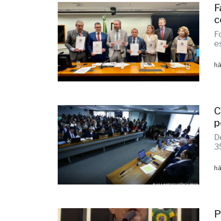
F
c
F
e
há
C
p
D
3
há
P