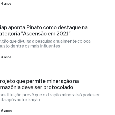
 4 anos
iap aponta Pinato como destaque na
ategoria "Ascensão em 2021"
rgão que divulga a pesquisa anualmente coloca
austo dentre os mais influentes
 4 anos
rojeto que permite mineração na
mazônia deve ser protocolado
onstituição prevê que extração mineral só pode ser
eita após autorização
 6 anos