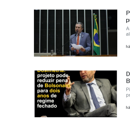
P
p
A
a
há
D
B
P
p
há