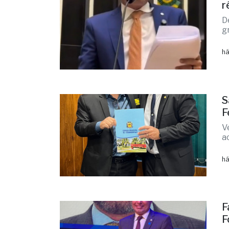
r
D
g
há
S
F
V
a
há
F
F