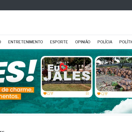
O
ENTRETENIMENTO
ESPORTE
OPINIÃO
POLÍCIA
POLÍT
TE
cia Ambiental prende
ado com pássaros e ve