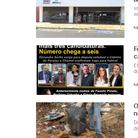
F
c
E
d
há
O
n
D
d
há
A
c