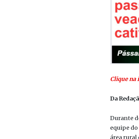
Clique na 
Da Redaç
Durante d
equipe do 
área rural
usada par
rural.
Ao realiza