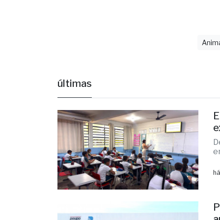
últimas
E
e
D
e
há
P
a
I
m
há