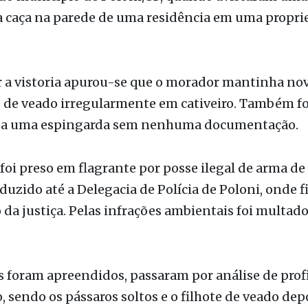
 de veado irregularmente em cativeiro. Também fo
a uma espingarda sem nenhuma documentação.
 foi preso em flagrante por posse ilegal de arma de
uzido até a Delegacia de Polícia de Poloni, onde f
 da justiça. Pelas infrações ambientais foi multad
 foram apreendidos, passaram por análise de prof
, sendo os pássaros soltos e o filhote de veado de
o de S.J. Rio Preto/SP, por ainda ser um filhote e n
er por conta própria na natureza.
de dúvidas, orientações e/ou denúncias, procure 