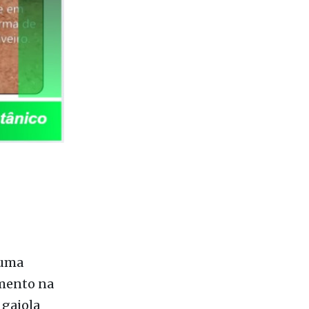
 uma
amento na
 gaiola
edade
e aves e