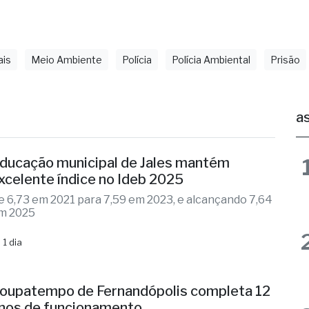
as
ducação municipal de Jales mantém
xcelente índice no Ideb 2025
e 6,73 em 2021 para 7,59 em 2023, e alcançando 7,64
m 2025
 1 dia
oupatempo de Fernandópolis completa 12
nos de funcionamento
naugurada em 2014, unidade já realizou quase 2
ilhões de atendimentos
 1 dia