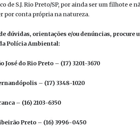
da Polícia Ambiental:
ão José do Rio Preto – (17) 3201-3670
Fernandópolis – (17) 3348-1020
ranca – (16) 2103-6350
ibeirão Preto – (16) 3996-0450
ais
Meio Ambiente
Polícia
Polícia Ambiental
Prisão