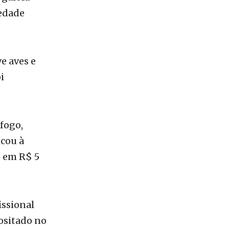
i
 fogo,
icou à
o em R$ 5
issional
positado no
ão estar
uma das