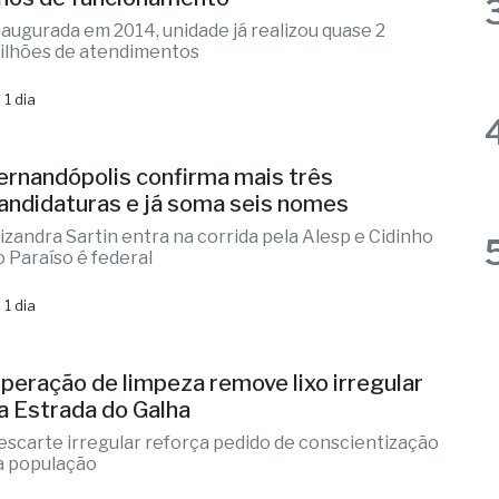
ernandópolis confirma mais três
andidaturas e já soma seis nomes
lizandra Sartin entra na corrida pela Alesp e Cidinho
o Paraíso é federal
 1 dia
peração de limpeza remove lixo irregular
a Estrada do Galha
escarte irregular reforça pedido de conscientização
a população
 1 dia
dministração municipal investe em
apacitação para produtores rurais