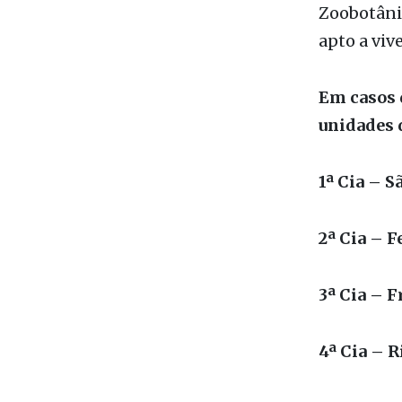
unidades 
1ª Cia – S
2ª Cia – 
3ª Cia – F
4ª Cia – R
Anim