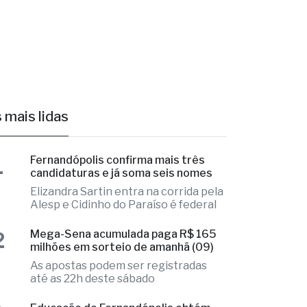
 mais lidas
1
Fernandópolis confirma mais três
candidaturas e já soma seis nomes
Elizandra Sartin entra na corrida pela
Alesp e Cidinho do Paraíso é federal
2
Mega-Sena acumulada paga R$ 165
milhões em sorteio de amanhã (09)
As apostas podem ser registradas
até as 22h deste sábado
3
Educação de Fernandópolis obtém
notas históricas no IDEB
Números colocam município em
destaque regional e provam
excelência
4
Poupatempo de Fernandópolis
completa 12 anos de funcionamento