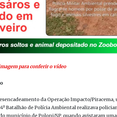
imagem para conferir o vídeo
ão
esencadeamento da Operação Impacto/Piracema,
4º Batalhão de Polícia Ambiental realizava polici
 do município de Poloni/SP, quando avistaram uma
a caça na parede de uma residência em uma propri
r a vistoria apurou-se que o morador mantinha nov