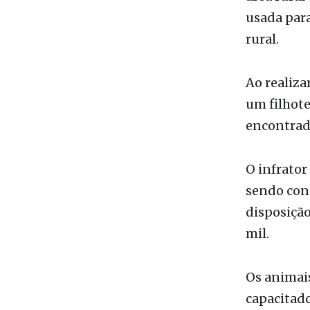
um filhote
encontrad
O infrator
sendo cond
disposição
mil.
Os animais
capacitado
Zoobotânic
apto a viv
Em casos 