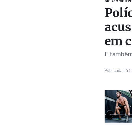
em c
E também 
Publicada há 1