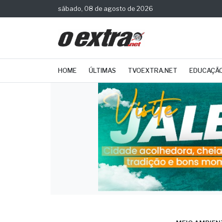
sábado, 08 de agosto de 2026
HOME
ÚLTIMAS
TVOEXTRA.NET
EDUCAÇÃ
MEIO AMBIEN
Polí
acus