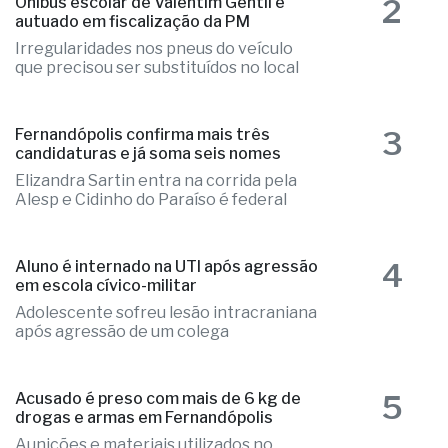
2
Ônibus escolar de Valentim Gentil é
autuado em fiscalização da PM
Irregularidades nos pneus do veículo
que precisou ser substituídos no local
3
Fernandópolis confirma mais três
candidaturas e já soma seis nomes
Elizandra Sartin entra na corrida pela
Alesp e Cidinho do Paraíso é federal
4
Aluno é internado na UTI após agressão
em escola cívico-militar
Adolescente sofreu lesão intracraniana
após agressão de um colega
5
Acusado é preso com mais de 6 kg de
drogas e armas em Fernandópolis
Aunições e materiais utilizados no