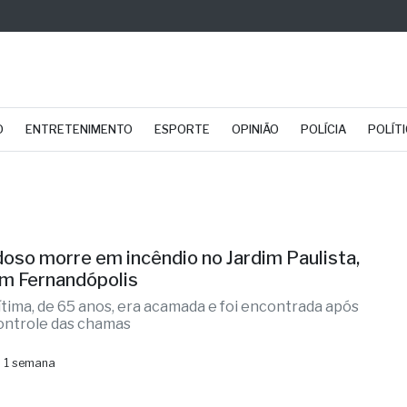
O
ENTRETENIMENTO
ESPORTE
OPINIÃO
POLÍCIA
POLÍT
doso morre em incêndio no Jardim Paulista,
m Fernandópolis
ítima, de 65 anos, era acamada e foi encontrada após
ontrole das chamas
 1 semana