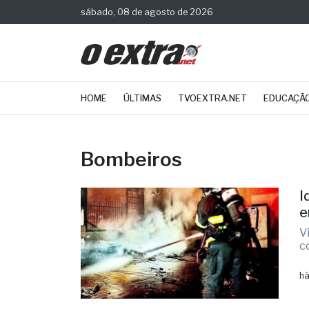
sábado, 08 de agosto de 2026
HOME
ÚLTIMAS
TVOEXTRA.NET
EDUCAÇÃ
Bombeiros
I
e
V
c
há