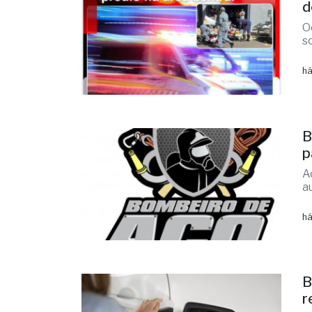
d
O
s
há
B
p
A
a
há
B
r