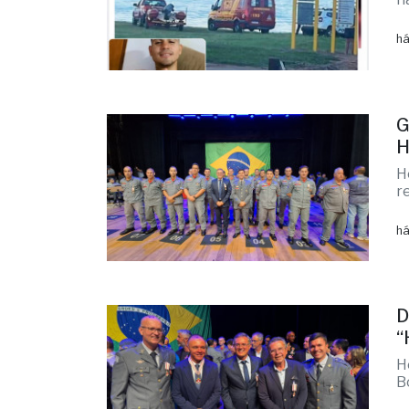
há
G
H
H
r
há
D
“
H
B