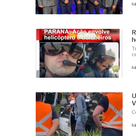
há
R
h
T
c
há
U
V
C
há