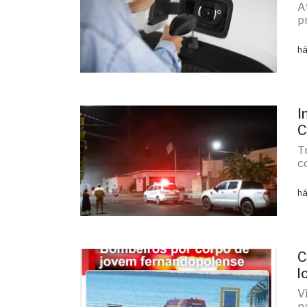
A
p
há
I
C
T
c
há
C
l
V
n