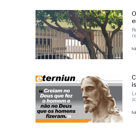
O
e
R
r
há
C
i
L
J
há