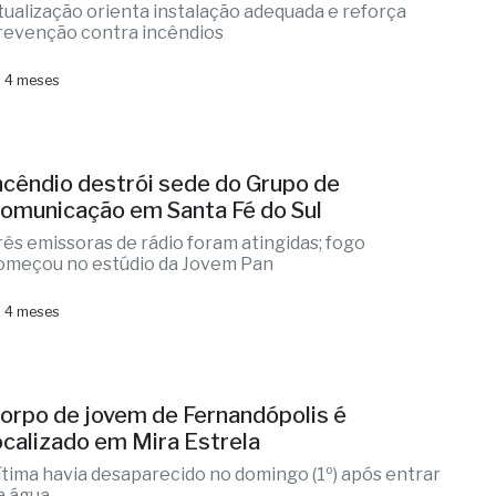
tualização orienta instalação adequada e reforça
revenção contra incêndios
 4 meses
ncêndio destrói sede do Grupo de
omunicação em Santa Fé do Sul
rês emissoras de rádio foram atingidas; fogo
omeçou no estúdio da Jovem Pan
 4 meses
orpo de jovem de Fernandópolis é
ocalizado em Mira Estrela
ítima havia desaparecido no domingo (1º) após entrar
a água