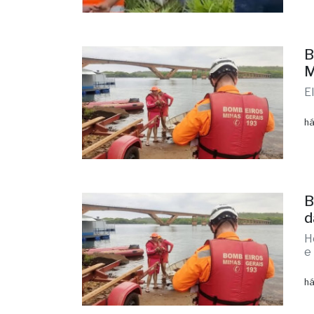
B
M
E
há
B
d
H
e
há