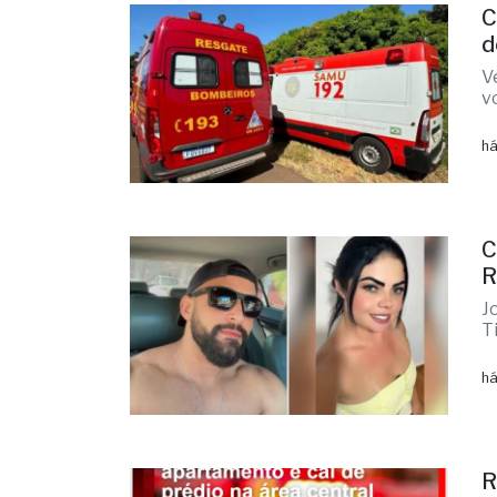
C
d
V
v
há
C
R
J
T
há
R