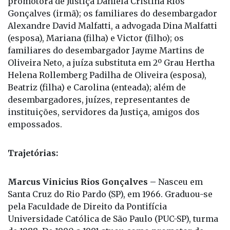
Alexandre David Malfatti, a advogada Dina Malfatti
(esposa), Mariana (filha) e Victor (filho); os
familiares do desembargador Jayme Martins de
Oliveira Neto, a juíza substituta em 2º Grau Hertha
Helena Rollemberg Padilha de Oliveira (esposa),
Beatriz (filha) e Carolina (enteada); além de
desembargadores, juízes, representantes de
instituições, servidores da Justiça, amigos dos
empossados.
Trajetórias:
Marcus Vinicius Rios Gonçalves –
Nasceu em
Santa Cruz do Rio Pardo (SP), em 1966. Graduou-se
pela Faculdade de Direito da Pontifícia
Universidade Católica de São Paulo (PUC-SP), turma
de 1988. De 1990 a 1991 atuou como promotor de
Justiça. Ingressou na Magistratura em 1991,