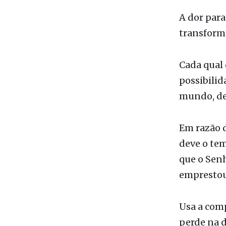
A dor para
transform
Cada qual 
possibilid
mundo, de
Em razão d
deve o tem
que o Sen
emprestou
Usa a com