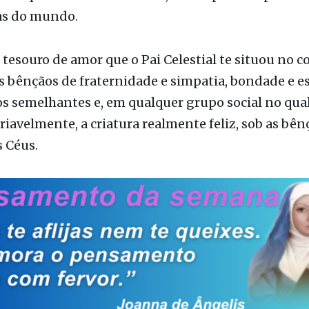
delinquência encontram-se, desamparadas por si 
as do mundo.
tesouro de amor que o Pai Celestial te situou no c
s bênçãos de fraternidade e simpatia, bondade e 
s semelhantes e, em qualquer grupo social no qual 
ariavelmente, a criatura realmente feliz, sob as bên
s Céus.