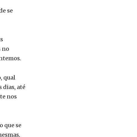
de se
as
s no
entemos.
, qual
 dias, até
te nos
o que se