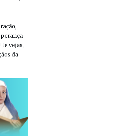
mesmas,
oração,
esperança
te vejas,
çãos da