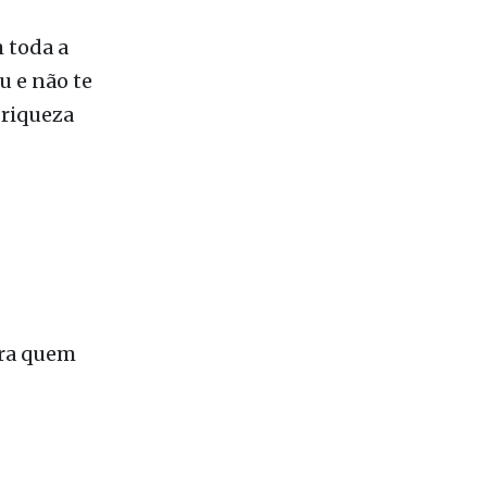
m toda a
u e não te
 riqueza
ara quem