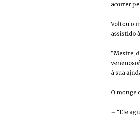
acorrer pe
Voltou o m
assistido 
“Mestre, d
venenoso? 
à sua ajud
O monge o
– “Ele agi