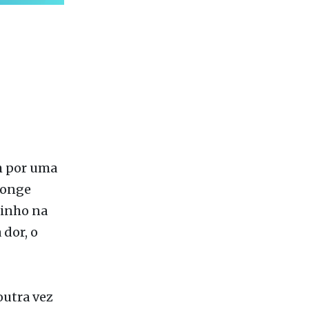
m por uma
monge
hinho na
 dor, o
outra vez