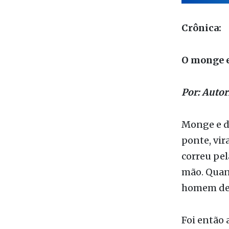
Crônica:
O monge e
Por: Autor
Monge e d
ponte, vi
correu pe
mão. Quand
homem dei
Foi então