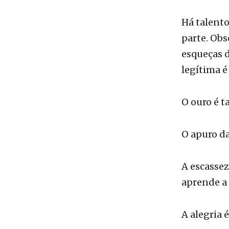
Há talento
parte. Obs
esqueças d
legítima é
O ouro é t
O apuro da
A escassez
aprende a 
A alegria 