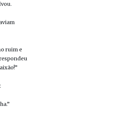
lvou.
haviam
ho ruim e
e respondeu
aixão!”
:
ha.”