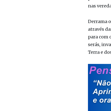
perde na 
nas vered
Derrama o 
através da
para com o
serás, inv
Terra e do