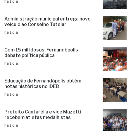
Ciclone: veja regiões com previsão de
ventos fortes no estado de SP
há 1 dia
Administração municipal entrega novo
veículo ao Conselho Tutelar
há 1 dia
Com 15 mil idosos, Fernandópolis
debate política pública
há 1 dia
Educação de Fernandópolis obtém
notas históricas no IDEB
há 1 dia
Prefeito Cantarella e vice Mazetti