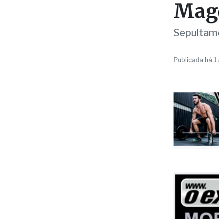
LUTO!
Morr
Magd
Sepultame
Publicada há 1