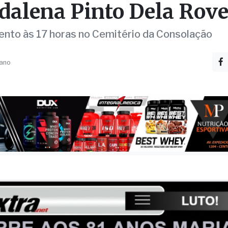
e aos 81 anos Maria
alena Pinto Dela Rove
nto às 17 horas no Cemitério da Consolação
 ano