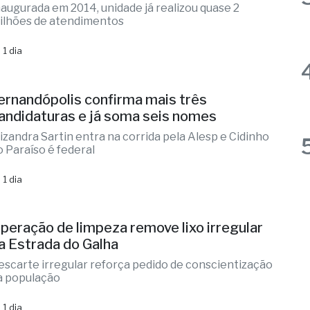
oupatempo de Fernandópolis completa 12
nos de funcionamento
naugurada em 2014, unidade já realizou quase 2
ilhões de atendimentos
 1 dia
ernandópolis confirma mais três
andidaturas e já soma seis nomes
lizandra Sartin entra na corrida pela Alesp e Cidinho
o Paraíso é federal
 1 dia
peração de limpeza remove lixo irregular
a Estrada do Galha