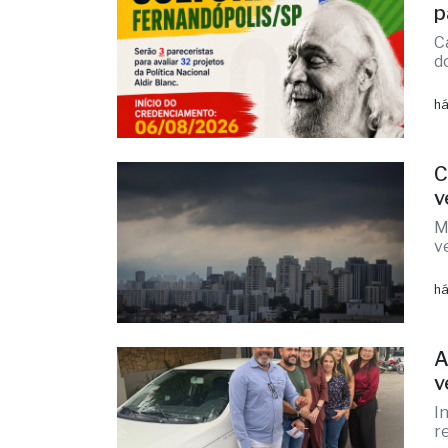
F
p
C
d
há
C
v
M
v
há
A