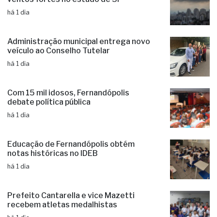
Ciclone: veja regiões com previsão de
ventos fortes no estado de SP
há 1 dia
Administração municipal entrega novo
veículo ao Conselho Tutelar
há 1 dia
Com 15 mil idosos, Fernandópolis
debate política pública
há 1 dia
Educação de Fernandópolis obtém
notas históricas no IDEB
há 1 dia
Prefeito Cantarella e vice Mazetti