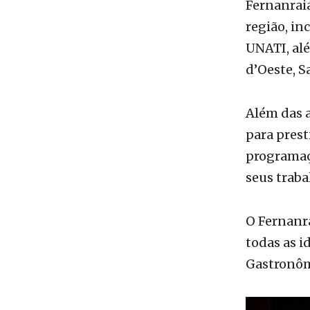
O Coral Ju
apresenta 
Fernanraiá
região, in
UNATI, alé
d’Oeste, S
Além das 
para prest
programaçã
seus traba
O Fernanra
todas as i