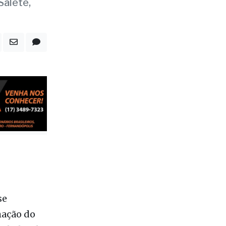
aiá
Salete,