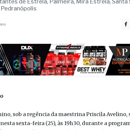
a-feira (25) no Fernanr
antes de Estrela, Palmeira, Mira Estrela, Santa 
 Pedranópolis
 ano
ão