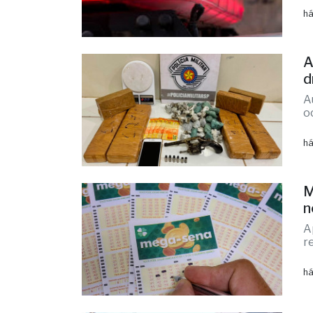
t
A
c
há
A
d
A
o
há
M
n
A
r