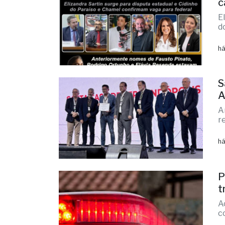
F
c
E
d
há
S
A
A
r
há
P