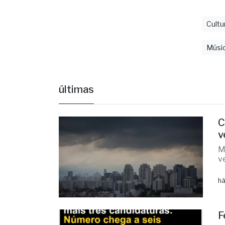
Cultu
Músi
últimas
C
v
M
v
há