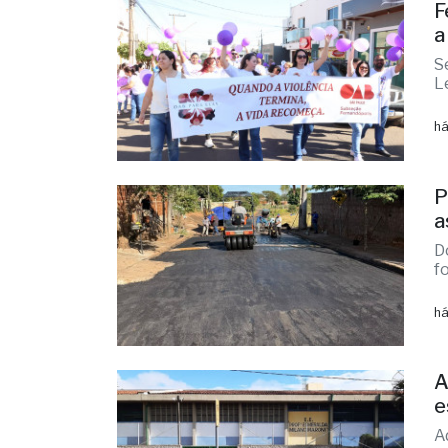
há
F
a
S
L
há
P
a
D
f
há