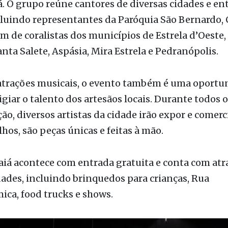
nino, sob a regência da maestrina Priscila Avelino, 
nesta sexta-feira (25), às 19h30, durante a progra
. O grupo reúne cantores de diversas cidades e en
cluindo representantes da Paróquia São Bernardo, 
m de coralistas dos municípios de Estrela d’Oeste,
anta Salete, Aspásia, Mira Estrela e Pedranópolis.
atrações musicais, o evento também é uma oportu
igiar o talento dos artesãos locais. Durante todos o
o, diversos artistas da cidade irão expor e comerc
lhos, são peças únicas e feitas à mão.
iá acontece com entrada gratuita e conta com atr
dades, incluindo brinquedos para crianças, Rua