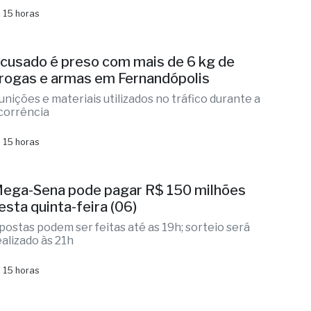
rês suspeitos de estelionato
ção integrada identificou vítimas, localizou
omparsas na Washington Luís
 15 horas
cusado é preso com mais de 6 kg de
rogas e armas em Fernandópolis
unições e materiais utilizados no tráfico durante a
corrência
 15 horas
ega-Sena pode pagar R$ 150 milhões
esta quinta-feira (06)
postas podem ser feitas até as 19h; sorteio será
ealizado às 21h