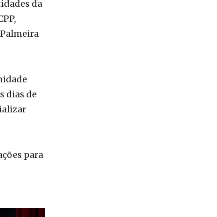
se
mação do
tidades da
CPP,
 Palmeira
nidade
s dias de
ializar
ações para