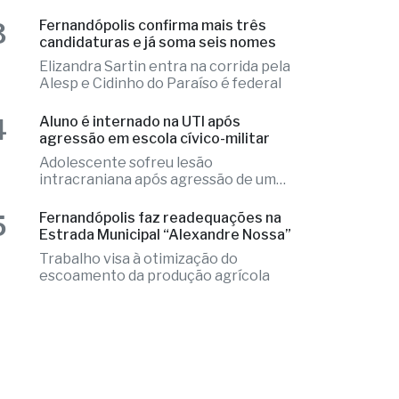
resort
Local apresentava indícios de
violência e o caso é tratado como
investigação
3
Fernandópolis confirma mais três
candidaturas e já soma seis nomes
Elizandra Sartin entra na corrida pela
Alesp e Cidinho do Paraíso é federal
4
Aluno é internado na UTI após
agressão em escola cívico-militar
Adolescente sofreu lesão
intracraniana após agressão de um
colega
5
Fernandópolis faz readequações na
Estrada Municipal “Alexandre Nossa”
Trabalho visa à otimização do
escoamento da produção agrícola