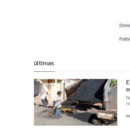
Fonte: Sec
Dinhe
Políti
últimas
E
e
R
n