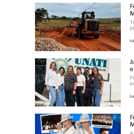
há
F
M
T
p
há
J
e
P
e
há