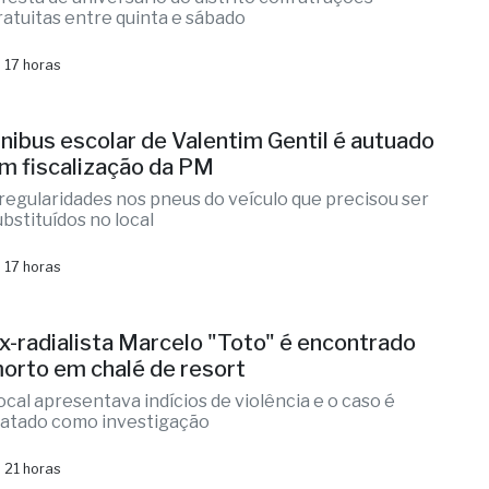
estival sertanejo, quermesse e show das
arcianas em Brasitânia
 festa de aniversário do distrito com atrações
ratuitas entre quinta e sábado
 17 horas
nibus escolar de Valentim Gentil é autuado
m fiscalização da PM
rregularidades nos pneus do veículo que precisou ser
ubstituídos no local
 17 horas
x-radialista Marcelo "Toto" é encontrado
orto em chalé de resort
ocal apresentava indícios de violência e o caso é
ratado como investigação