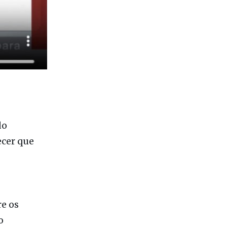
do
ecer que