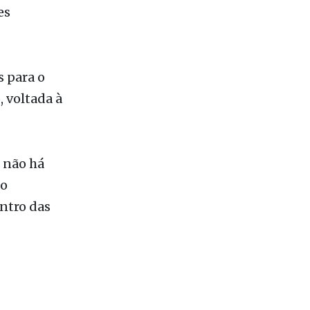
e os
o
es
s para o
 voltada à
e não há
ão
ntro das