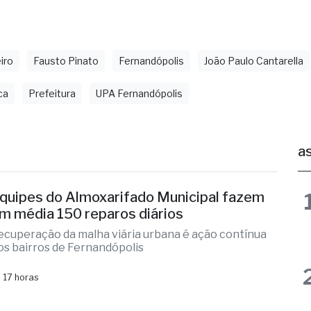
retaria de Comunicação de Fernandópolis
iro
Fausto Pinato
Fernandópolis
João Paulo Cantarella
ca
Prefeitura
UPA Fernandópolis
as
quipes do Almoxarifado Municipal fazem
m média 150 reparos diários
ecuperação da malha viária urbana é ação contínua
os bairros de Fernandópolis