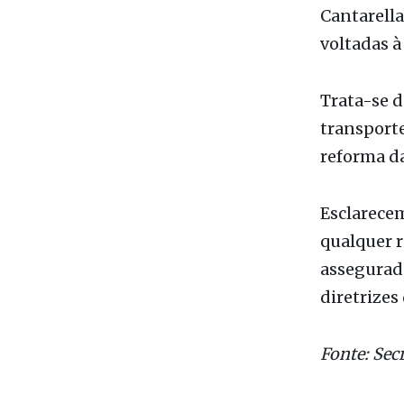
Houve, de 
gabinetes 
Cantarella
voltadas à
Trata-se d
transporte
reforma d
Esclarecem
qualquer r
assegurado
diretrizes