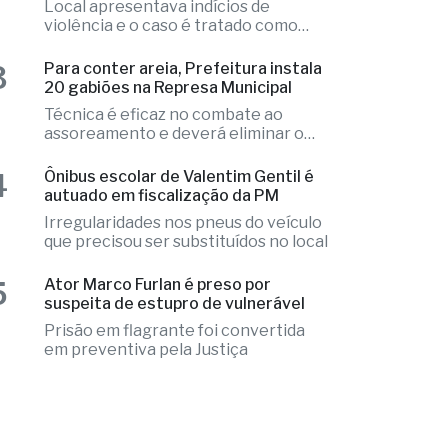
2
encontrado morto em chalé de
resort
Local apresentava indícios de
violência e o caso é tratado como
investigação
3
Para conter areia, Prefeitura instala
20 gabiões na Represa Municipal
Técnica é eficaz no combate ao
assoreamento e deverá eliminar o
problema
4
Ônibus escolar de Valentim Gentil é
autuado em fiscalização da PM
Irregularidades nos pneus do veículo
que precisou ser substituídos no local
5
Ator Marco Furlan é preso por
suspeita de estupro de vulnerável
Prisão em flagrante foi convertida
em preventiva pela Justiça