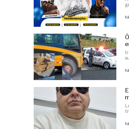
F
M
A
g
há
Ô
e
I
s
há
E
m
L
t