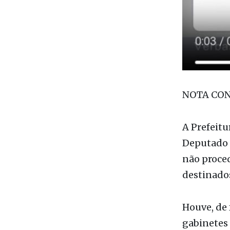
NOTA CO
A Prefeit
Deputado F
não proced
destinado