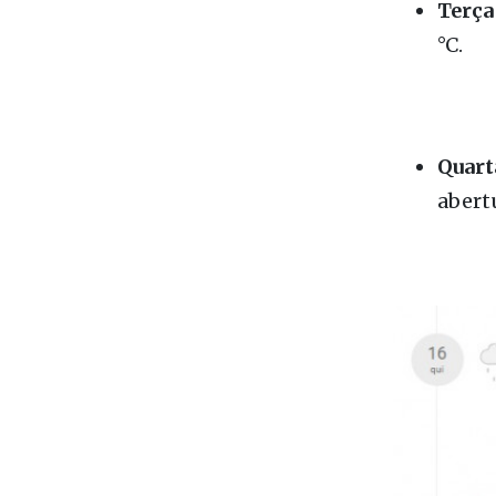
Terça 
°C.
Quarta
abertu