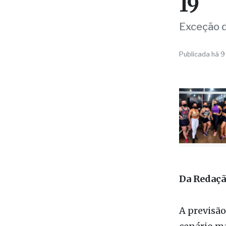
PREVISÃO
Chuv
regi
19
Exceção d
Publicada há 9