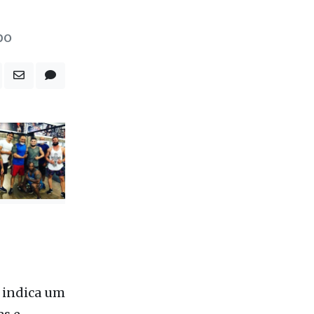
a
ngo,
po