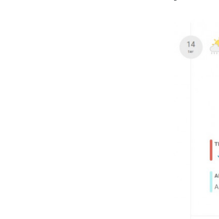
compartil
A semana s
pancadas 