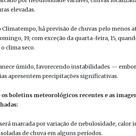
ão
 para os próximos dias na região de Fernandópoli
rcado por nebulosidade variável, chuvas localizad
ras elevadas.
 Climatempo, há previsão de chuvas pelo menos at
mingo, 19, com exceção da quarta-feira, 15, quand
 o clima seco.
anece úmido, favorecendo instabilidades — embo
ias apresentem precipitações significativas.
os boletins meteorológicos recentes e as image