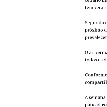
Da Redaç
A previsão
cenário ma
temperatu
Segundo o
próximo do
prevalecer
O ar perm
todos os d
Conforme 