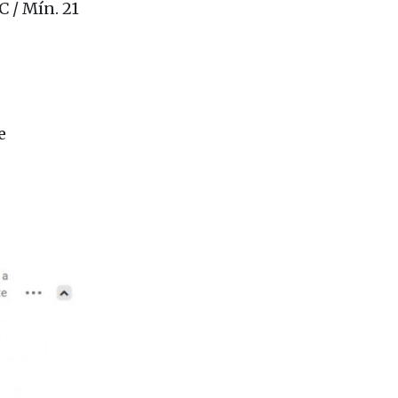
 / Mín. 21
e