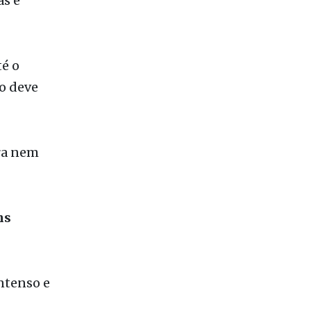
s indica um
as e
é o
o deve
ra nem
ns