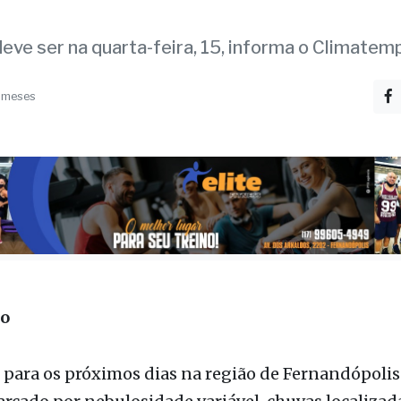
as devem continuar n
ão pelo menos até domi
eve ser na quarta-feira, 15, informa o Climatem
 meses