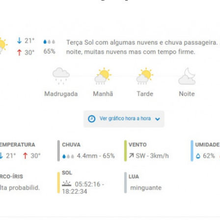
hadas:
erá marcada por variação de nebulosidade, calor i
isoladas de chuva em alguns períodos.