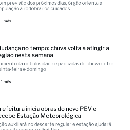
om previsão dos próximos dias, órgão orienta a
opulação a redobrar os cuidados
 1 mês
udança no tempo: chuva volta a atingir a
egião nesta semana
umento da nebulosidade e pancadas de chuva entre
uinta-feira e domingo
 1 mês
refeitura inicia obras do novo PEV e
ecebe Estação Meteorológica
ção auxiliará no descarte regular e estação ajudará
o monitoramento climático