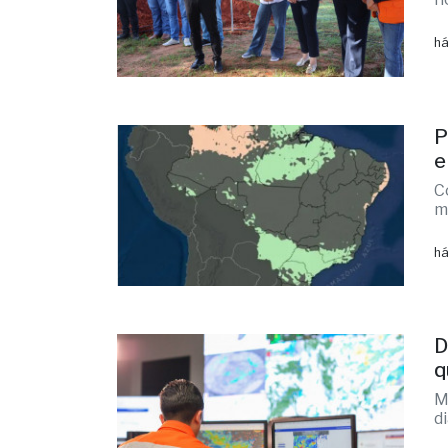
há
P
e
C
m
há
D
q
M
d