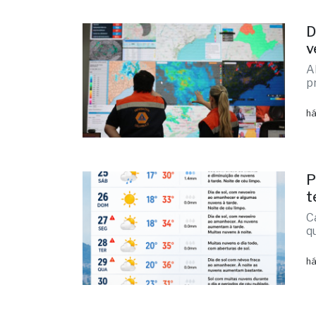
D
v
A
p
há
P
t
C
q
há