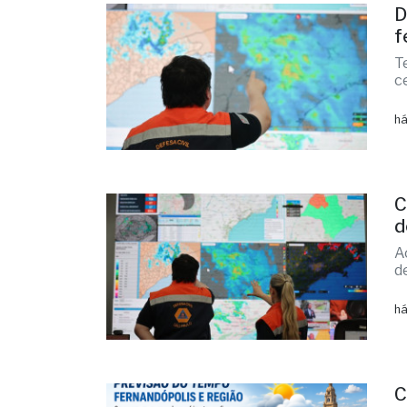
D
f
T
c
há
C
d
A
d
há
C