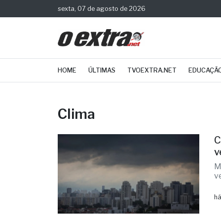
sexta, 07 de agosto de 2026
HOME
ÚLTIMAS
TVOEXTRA.NET
EDUCAÇÃ
Clima
C
v
M
v
há