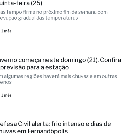
uinta-feira (25)
as tempo firma no próximo fim de semana com
levação gradual das temperaturas
 1 mês
nverno começa neste domingo (21). Confira
 previsão para a estação
m algumas regiões haverá mais chuvas e em outras
enos
 1 mês
efesa Civil alerta: frio intenso e dias de
huvas em Fernandópolis