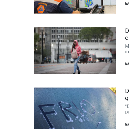
há
D
e
M
í
há
D
q
“
p
há