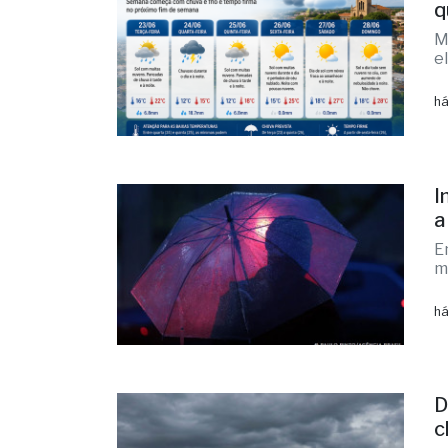
q
M
e
há
I
a
E
m
há
D
c