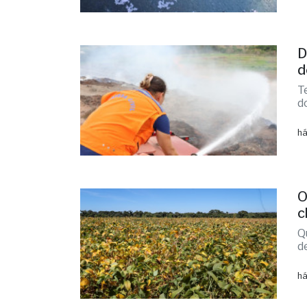
D
d
T
d
há
O
c
Q
d
há