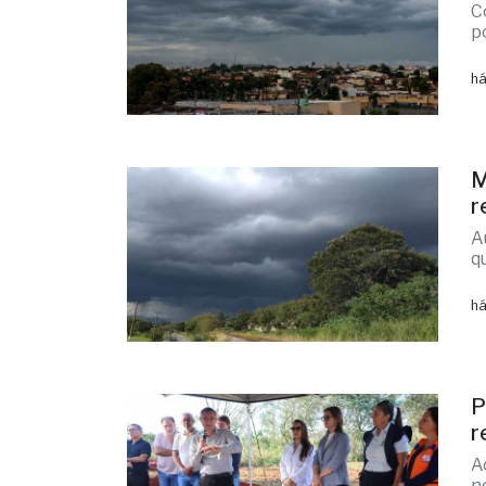
C
p
há
M
r
A
q
há
P
r
A
n