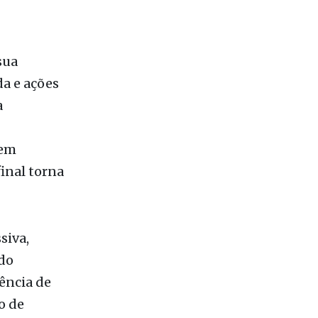
a
 em
inal torna
siva,
do
ência de
o de
A falta de
odelo