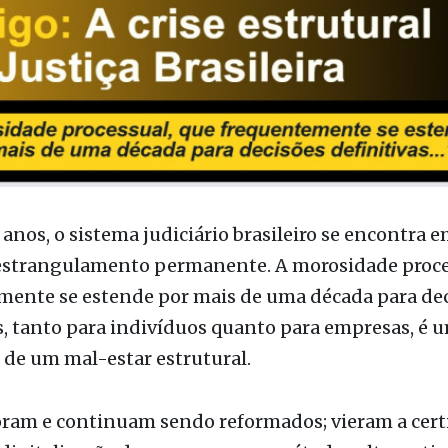
anos, o sistema judiciário brasileiro se encontra 
estrangulamento permanente. A morosidade proce
mente se estende por mais de uma década para de
s, tanto para indivíduos quanto para empresas, é
de um mal-estar estrutural.
ram e continuam sendo reformados; vieram a cert
a digitalização dos processos; os métodos alternativ
de conflitos, como a mediação e a conciliação, as
es orais por meio de vídeo e inúmeras outras inici
m, os fóruns e varas judiciais continuam transbo
 aguardando solução. Vale ressaltar também que e