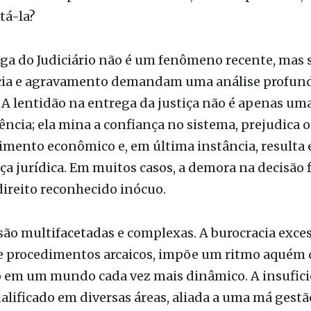
 A lentidão na entrega da justiça não é apenas um
ncia; ela mina a confiança no sistema, prejudica o
imento econômico e, em última instância, resulta
a jurídica. Em muitos casos, a demora na decisão f
direito reconhecido inócuo.
são multifacetadas e complexas. A burocracia exces
e procedimentos arcaicos, impõe um ritmo aquém 
o em um mundo cada vez mais dinâmico. A insufici
alificado em diversas áreas, aliada a uma má gestã
tanto humanos quanto materiais, agrava o quadro. 
nto em modernização tecnológica perpetua um m
l defasado.