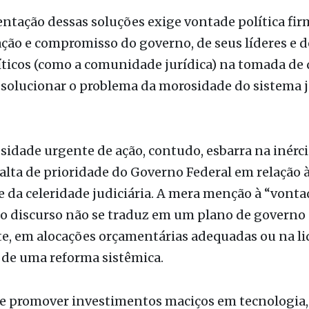
sidade urgente de ação, contudo, esbarra na inérci
alta de prioridade do Governo Federal em relação 
 e da celeridade judiciária. A mera menção à “vonta
no discurso não se traduz em um plano de governo
te, em alocações orçamentárias adequadas ou na l
 de uma reforma sistêmica.
de promover investimentos maciços em tecnologia,
lização de processos, o executivo federal opta por
 ou, pior, permite o agravamento da situação, deix
 o principal motor para a desburocratização e a
ão que o país clama. A passividade do governo fr