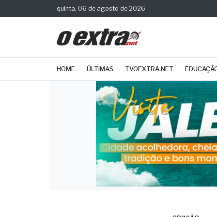
quinta, 06 de agosto de 2026
HOME
ÚLTIMAS
TVOEXTRA.NET
EDUCAÇÃ
OPINIÃO
Artig
Just