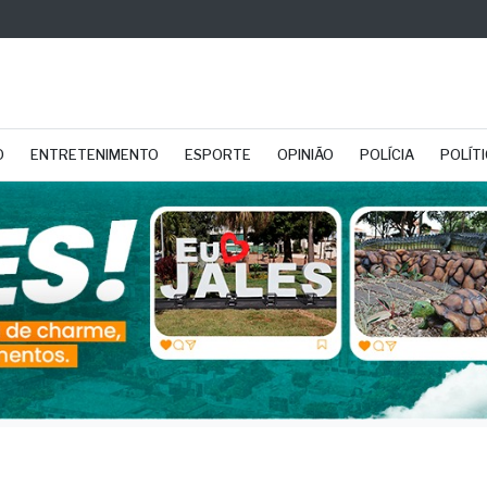
O
ENTRETENIMENTO
ESPORTE
OPINIÃO
POLÍCIA
POLÍT
o: A crise estrutural da
iça Brasileira