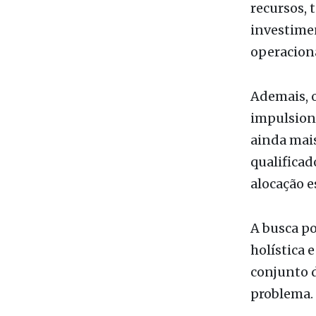
Ademais, o
impulsion
ainda mais
qualificad
alocação e
A busca po
holística 
conjunto d
problema.
A implemen
determinaç
atores pol
que visem 