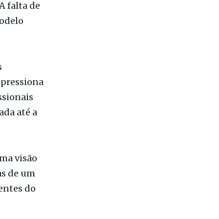
s
 pressiona
ssionais
ada até a
uma visão
as de um
entes do
me,
e outros
decisões
udiciário