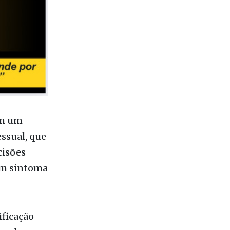
em um
ssual, que
cisões
 um sintoma
ificação
os de
ativas.
rdando de
stamos