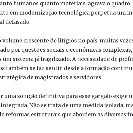
 volume crescente de litígios no país, muitas veze
ado por questões sociais e econômicas complexas,
 um sistema já fragilizado. A necessidade de profi
os também se faz sentir, desde a formação continu
stratégica de magistrados e servidores.
r uma solução definitiva para esse gargalo exige 
e integrada. Não se trata de uma medida isolada, m
e reformas estruturais que abordem as diversas fr
tação dessas soluções exige vontade política fir
ão e compromisso do governo, de seus líderes e d
íticos (como a comunidade jurídica) na tomada de 
solucionar o problema da morosidade do sistema j