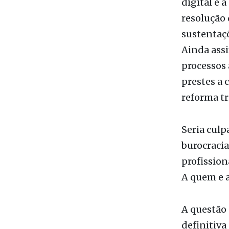
prestes a 
reforma t
Seria culp
burocracia
profission
A quem e a
A questão 
definitiva
implement
A sobrecar
persistên