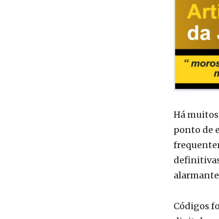
Há muitos 
ponto de 
frequente
definitiva
alarmante 
Códigos fo
digital e 
resolução 
sustentaçõ
Ainda assi
processos