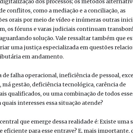
criar uma justiça especializada em questões relaci
ributária em andamento.
a de falha operacional, ineficiência de pessoal, exc
, má gestão, deficiência tecnológica, carência de
ais qualificados, ou uma combinação de todos esse
 quais interesses essa situação atende?
central que emerge dessa realidade é: Existe uma 
 e eficiente para esse entrave? E, mais importante,
á-la?
ga do Judiciário não é um fenômeno recente, mas 
cia e agravamento demandam uma análise profund