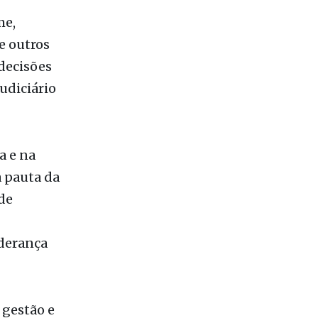
a e na
à pauta da
de
iderança
 gestão e
 medidas
ando de
ente a um