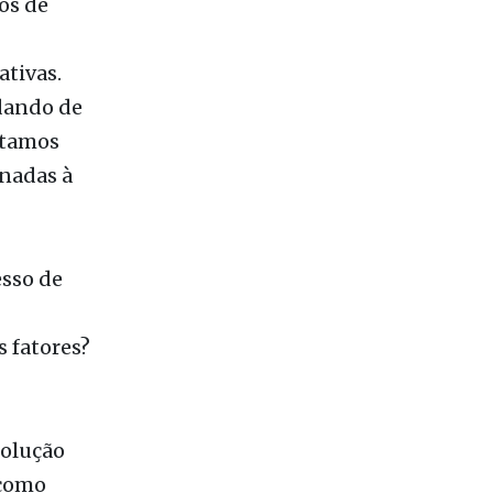
onadas à
esso de
s fatores?
solução
 como
sua
a e ações