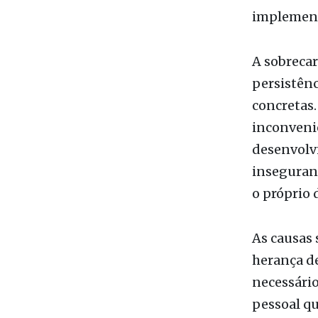
concretas.
inconveniê
desenvolv
inseguranç
o próprio 
As causas 
herança d
necessári
pessoal qu
recursos, 
investime
operaciona