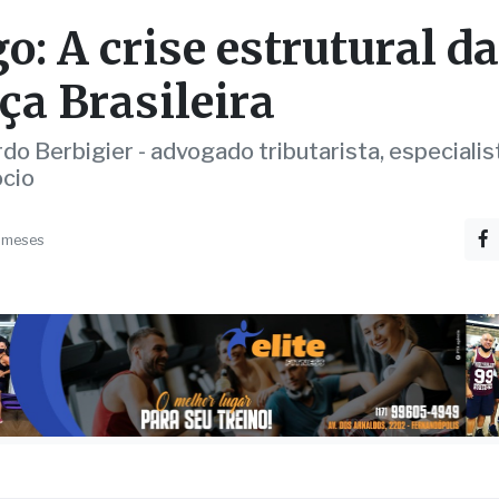
rdo Berbigier - advogado tributarista, especiali
cio
 meses