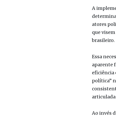
brasileiro.
Essa neces
aparente f
eficiência
política” 
consisten
articulada
Ao invés 
na raciona
paliativas
atuar como
modernizaç