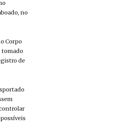
a tarde
mo
aboado, no
do Corpo
e tomado
gistro de
nsportado