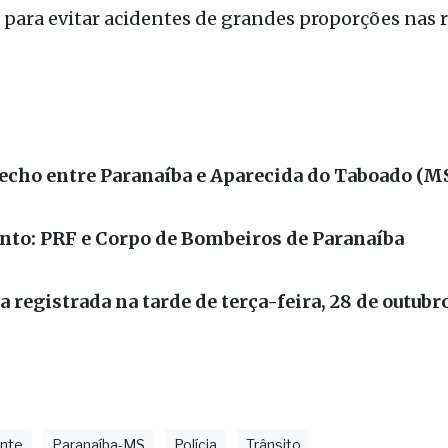
pelo vazamento de produtos químicos na região.
ve de alerta sobre os riscos do transporte de carga
 a necessidade do cumprimento rigoroso das norma
para evitar acidentes de grandes proporções nas 
recho entre Paranaíba e Aparecida do Taboado (M
to: PRF e Corpo de Bombeiros de Paranaíba
 registrada na tarde de terça-feira, 28 de outubr