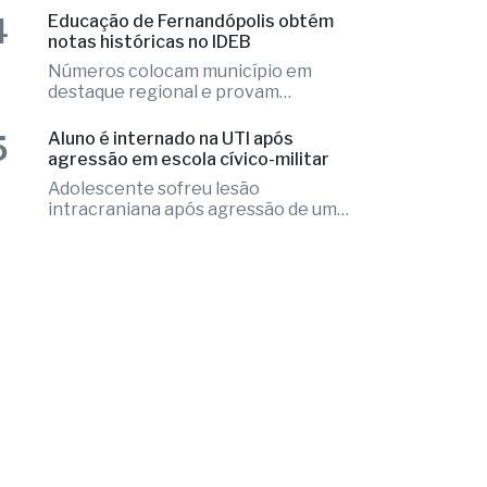
3
Fernandópolis abre credenciamento
de pareceristas
Cada parecerista receberá R$
2.000,00 pela avaliação do conjunto
de projetos
4
Educação de Fernandópolis obtém
notas históricas no IDEB
Números colocam município em
destaque regional e provam
excelência
5
Aluno é internado na UTI após
agressão em escola cívico-militar
Adolescente sofreu lesão
intracraniana após agressão de um
colega