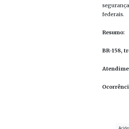
causados 
O caso ser
e reforça
segurança 
federais.
Resumo:
BR-158, t
Atendimen
Ocorrência