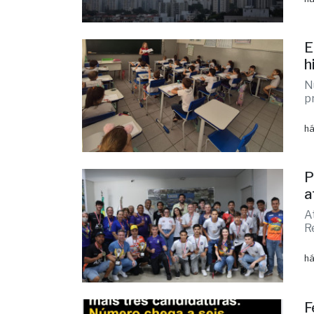
C
v
M
v
há
E
h
N
p
há
P
a
A