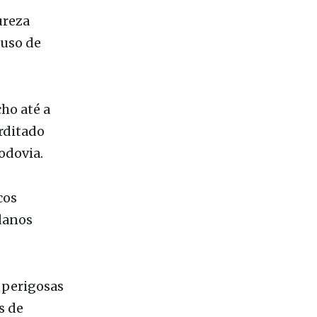
assem
controlar
 possíveis
ureza
 uso de
cho até a
erditado
odovia.
cos
danos