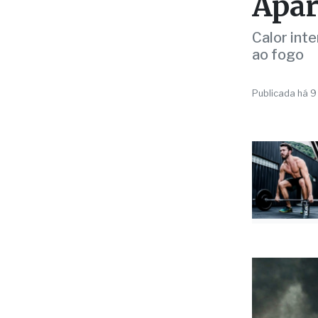
TRÂNSITO
Carr
na B
Apar
Calor int
ao fogo
Publicada há 9