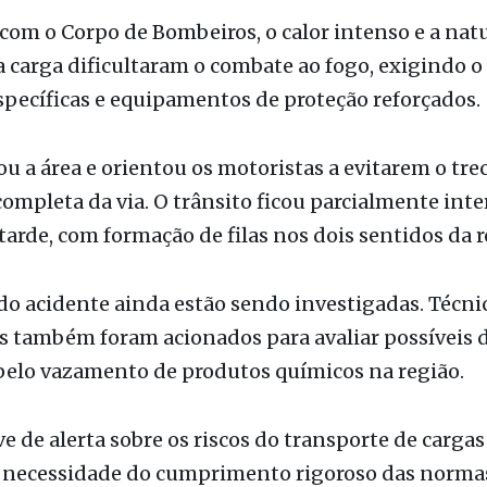
te inflamável — fez com que as chamas se alastr
e. As equipes de resgate foram mobilizadas para 
 e realizar o resfriamento da carga, além de conter
 que pudessem afetar o solo e a vegetação.
com o Corpo de Bombeiros, o calor intenso e a nat
 carga dificultaram o combate ao fogo, exigindo o
specíficas e equipamentos de proteção reforçados.
ou a área e orientou os motoristas a evitarem o tre
completa da via. O trânsito ficou parcialmente int
tarde, com formação de filas nos dois sentidos da r
do acidente ainda estão sendo investigadas. Técni
s também foram acionados para avaliar possíveis 