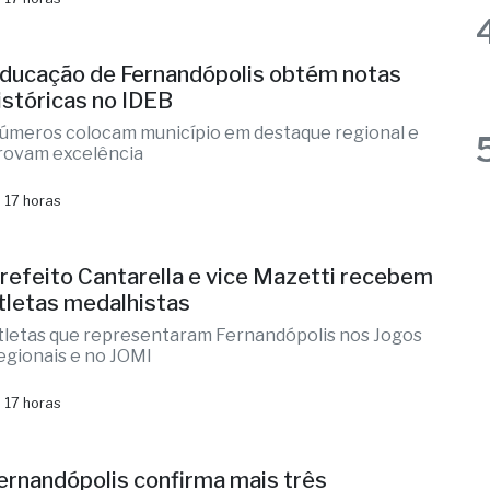
iclone: veja regiões com previsão de
entos fortes no estado de SP
aioria das regiões administrativas em alerta
ermelho da Defesa Civil
 17 horas
ducação de Fernandópolis obtém notas
istóricas no IDEB
úmeros colocam município em destaque regional e
rovam excelência
 17 horas
refeito Cantarella e vice Mazetti recebem
tletas medalhistas
tletas que representaram Fernandópolis nos Jogos