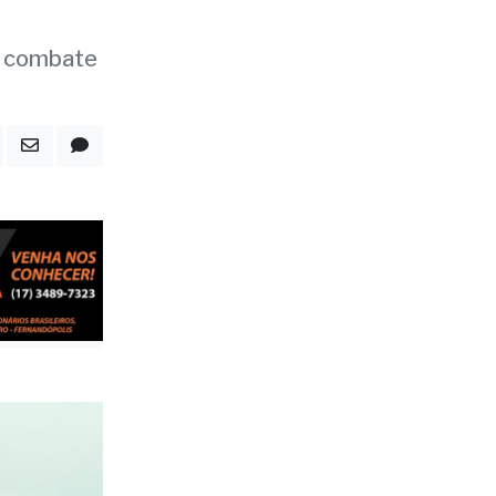
bar
e
 o combate