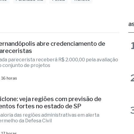
ente
Paranaíba-MS
Polícia
Trânsito
as
ernandópolis abre credenciamento de
areceristas
ada parecerista receberá R$ 2.000,00 pela avaliação
o conjunto de projetos
 16 horas