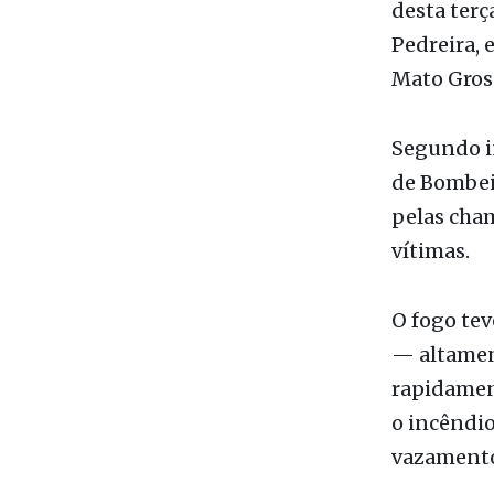
Da Redaç
Uma carre
desta terç
Pedreira, 
Mato Gross
Segundo in
de Bombei
pelas cham
vítimas.
O fogo tev