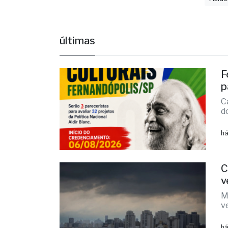
Acid
últimas
F
p
C
d
há