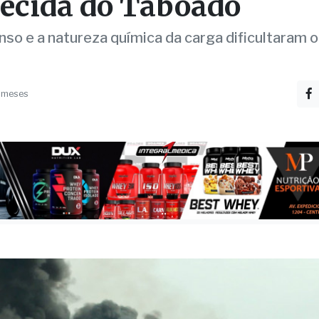
eta pega fogo após tom
R-158 entre Paranaíba 
ecida do Taboado
enso e a natureza química da carga dificultaram
 meses