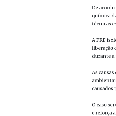
— altamen
rapidament
o incêndio
vazamentos
De acordo 
química da
técnicas e
A PRF isol
liberação 
durante a 
As causas 
ambientai