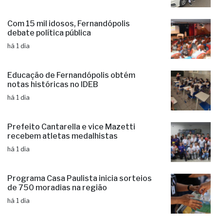
há 1 dia
Com 15 mil idosos, Fernandópolis
debate política pública
há 1 dia
Educação de Fernandópolis obtém
notas históricas no IDEB
há 1 dia
Prefeito Cantarella e vice Mazetti
recebem atletas medalhistas
há 1 dia
Programa Casa Paulista inicia sorteios
de 750 moradias na região
há 1 dia