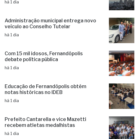
há 1 dia
Administração municipal entrega novo
veículo ao Conselho Tutelar
há 1 dia
Com 15 mil idosos, Fernandópolis
debate política pública
há 1 dia
Educação de Fernandópolis obtém
notas históricas no IDEB
há 1 dia
Prefeito Cantarella e vice Mazetti
recebem atletas medalhistas
há 1 dia