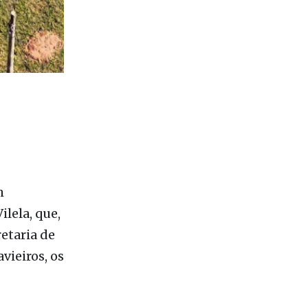
m
lela, que,
etaria de
vieiros, os