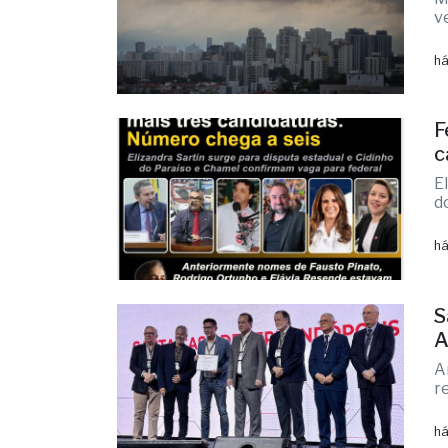
C
v
M
v
há
F
c
E
d
há
S
A
A