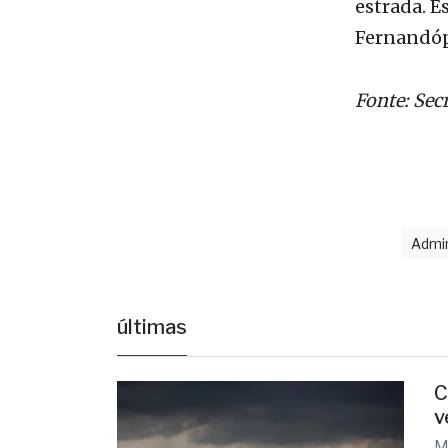
grama na r
Aldeia ta
estrada. E
Fernandóp
Fonte: Sec
Admi
últimas