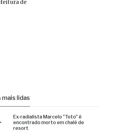
go da
to da
efeitura de
 mais lidas