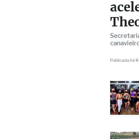
OBRAS
Pref
acel
Theo
Secretari
canavieir
Publicada há 8