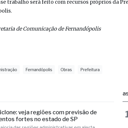
otatória recém-reformada. A ponte sobre o Córre
mbém receberá camada de solo-cimento sobre o lei
sse trabalho será feito com recursos próprios da Pr
olis.
retaria de Comunicação de Fernandópolis
nistração
Fernandópolis
Obras
Prefeitura
as