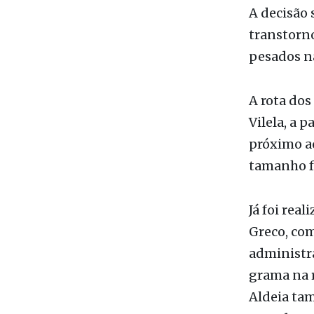
“bitrens”.
A decisão 
transtorn
pesados na
A rota dos
Vilela, a 
próximo ao
tamanho fo
Já foi rea
Greco, com
administra