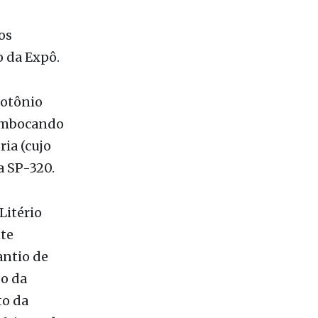
os
o da Expô.
eotônio
sembocando
ria (cujo
a SP-320.
Litério
nte
antio de