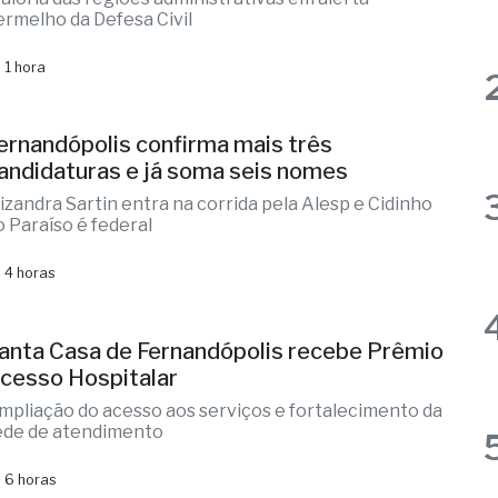
iclone: veja regiões com previsão de
entos fortes no estado de SP
aioria das regiões administrativas em alerta
ermelho da Defesa Civil
 1 hora
ernandópolis confirma mais três
andidaturas e já soma seis nomes
lizandra Sartin entra na corrida pela Alesp e Cidinho
o Paraíso é federal
 4 horas
anta Casa de Fernandópolis recebe Prêmio
cesso Hospitalar
mpliação do acesso aos serviços e fortalecimento da