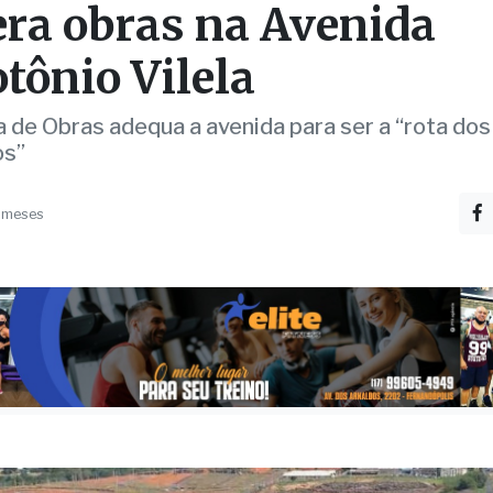
eitura de Fernandópoli
era obras na Avenida
tônio Vilela
a de Obras adequa a avenida para ser a “rota dos
os”
 meses