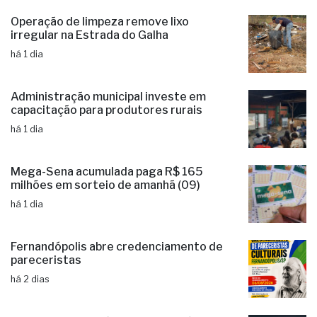
Operação de limpeza remove lixo
irregular na Estrada do Galha
há 1 dia
Administração municipal investe em
capacitação para produtores rurais
há 1 dia
Mega-Sena acumulada paga R$ 165
milhões em sorteio de amanhã (09)
há 1 dia
Fernandópolis abre credenciamento de
pareceristas
há 2 dias
Ciclone: veja regiões com previsão de
ventos fortes no estado de SP