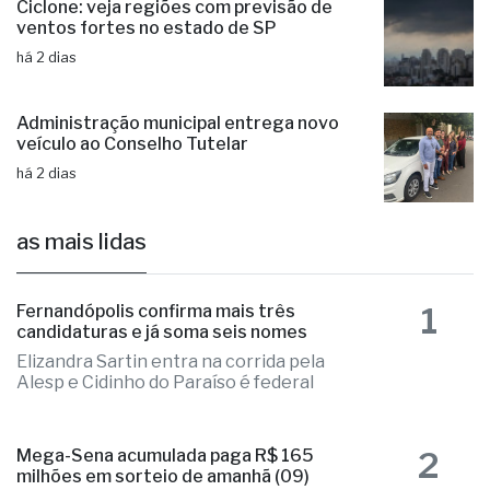
há 2 dias
Administração municipal entrega novo
veículo ao Conselho Tutelar
há 2 dias
as mais lidas
1
Fernandópolis confirma mais três
candidaturas e já soma seis nomes
Elizandra Sartin entra na corrida pela
Alesp e Cidinho do Paraíso é federal
2
Mega-Sena acumulada paga R$ 165
milhões em sorteio de amanhã (09)
As apostas podem ser registradas até