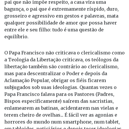
entre ele e seu filho: tudo é uma questão de
equilíbrio.
O Papa Francisco não criticava o clericalismo como
a Teologia da Libertação criticava, os teólogos da
libertação também são contrário ao clericalismo,
mas para descentralizar o Poder e depois da
Aclamação Popular, obrigar os fiéis ficarem
subjugados sob suas ideologias. Quantas vezes o
Papa Francisco falava para os Pastores (Padres,
Bispos especificamente) saírem das sacristias,
enlamearem as batinas, acidentarem nas vielas e
terem cheiro de ovelhas... É fácil ver as agonias e
horrores do mundo num smartphone, num tablet,
em tabloides, noticiários e depois tecer ideologias
e mais ideologias sobre como curar as chagas do
mundo, difícil é olhar nos olhos que choram, sentir
a mão calejada, ouvir a voz que corta com tanto
sofrimento atravessado na garganta, entender que