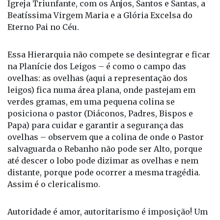
Essa Hierarquia não compete se desintegrar e ficar
na Planície dos Leigos – é como o campo das
ovelhas: as ovelhas (aqui a representação dos
leigos) fica numa área plana, onde pastejam em
verdes gramas, em uma pequena colina se
posiciona o pastor (Diáconos, Padres, Bispos e
Papa) para cuidar e garantir a segurança das
ovelhas – observem que a colina de onde o Pastor
salvaguarda o Rebanho não pode ser Alto, porque
até descer o lobo pode dizimar as ovelhas e nem
distante, porque pode ocorrer a mesma tragédia.
Assim é o clericalismo.
Autoridade é amor, autoritarismo é imposição! Um
pai que não impõe respeito, a casa vira uma
bagunça, o pai que é extremamente ríspido, duro,
grosseiro e agressivo em gestos e palavras, mata
qualquer possibilidade de amor que possa haver