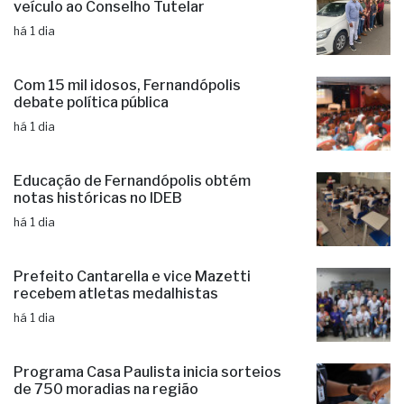
debate política pública
há 1 dia
Educação de Fernandópolis obtém
notas históricas no IDEB
há 1 dia
Prefeito Cantarella e vice Mazetti
recebem atletas medalhistas
há 1 dia
Programa Casa Paulista inicia sorteios
de 750 moradias na região
há 1 dia
as mais lidas