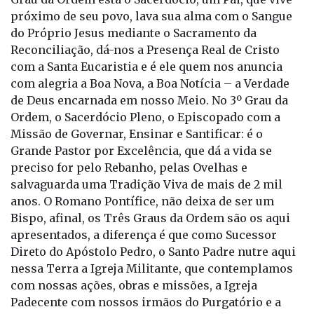
com alegria a Boa Nova, a Boa Notícia – a Verdade
de Deus encarnada em nosso Meio. No 3º Grau da
Ordem, o Sacerdócio Pleno, o Episcopado com a
Missão de Governar, Ensinar e Santificar: é o
Grande Pastor por Excelência, que dá a vida se
preciso for pelo Rebanho, pelas Ovelhas e
salvaguarda uma Tradição Viva de mais de 2 mil
anos. O Romano Pontífice, não deixa de ser um
Bispo, afinal, os Três Graus da Ordem são os aqui
apresentados, a diferença é que como Sucessor
Direto do Apóstolo Pedro, o Santo Padre nutre aqui
nessa Terra a Igreja Militante, que contemplamos
com nossas ações, obras e missões, a Igreja
Padecente com nossos irmãos do Purgatório e a
Igreja Triunfante, com os Anjos, Santos e Santas, a
Beatíssima Virgem Maria e a Glória Excelsa do
Eterno Pai no Céu.