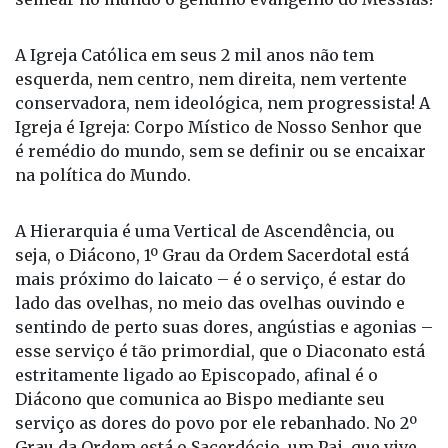
conservadora, nem ideológica, nem progressista! A
Igreja é Igreja: Corpo Místico de Nosso Senhor que
é remédio do mundo, sem se definir ou se encaixar
na política do Mundo.
A Hierarquia é uma Vertical de Ascendência, ou
seja, o Diácono, 1º Grau da Ordem Sacerdotal está
mais próximo do laicato – é o serviço, é estar do
lado das ovelhas, no meio das ovelhas ouvindo e
sentindo de perto suas dores, angústias e agonias –
esse serviço é tão primordial, que o Diaconato está
estritamente ligado ao Episcopado, afinal é o
Diácono que comunica ao Bispo mediante seu
serviço as dores do povo por ele rebanhado. No 2º
Grau da Ordem está o Sacerdócio, um Pai, que vive
próximo de seu povo, lava sua alma com o Sangue
do Próprio Jesus mediante o Sacramento da
Reconciliação, dá-nos a Presença Real de Cristo
com a Santa Eucaristia e é ele quem nos anuncia