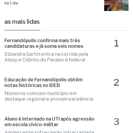
1
Fernandópolis confirma mais três
candidaturas e já soma seis nomes
Elizandra Sartin entra na corrida pela
Alesp e Cidinho do Paraíso é federal
2
Educação de Fernandópolis obtém
notas históricas no IDEB
Números colocam município em
destaque regional e provam excelência
3
Aluno é internado na UTI após agressão
em escola cívico-militar
Adolescente sofreu lesão intracraniana
após agressão de um colega
4
Fernandópolis abre credenciamento de