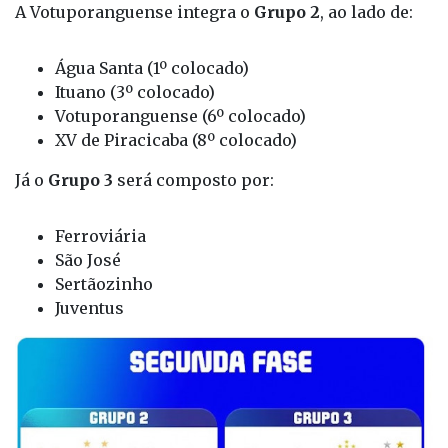
de
turno e returno
.
A Votuporanguense integra o
Grupo 2
, ao lado de:
Água Santa (1º colocado)
Ituano (3º colocado)
Votuporanguense (6º colocado)
XV de Piracicaba (8º colocado)
Já o
Grupo 3
será composto por:
Ferroviária
São José
Sertãozinho
Juventus