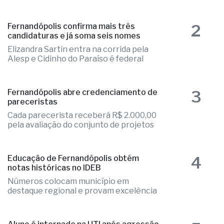
autuado em fiscalização da PM
Irregularidades nos pneus do veículo
que precisou ser substituídos no local
2
Fernandópolis confirma mais três
candidaturas e já soma seis nomes
Elizandra Sartin entra na corrida pela
Alesp e Cidinho do Paraíso é federal
3
Fernandópolis abre credenciamento de
pareceristas
Cada parecerista receberá R$ 2.000,00
pela avaliação do conjunto de projetos
4
Educação de Fernandópolis obtém
notas históricas no IDEB
Números colocam município em
destaque regional e provam excelência