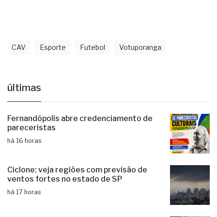
campanha histórica e o retorno à elite do futebol
paulista
.
CAV
Esporte
Futebol
Votuporanga
últimas
Fernandópolis abre credenciamento de
pareceristas
há 16 horas
Ciclone: veja regiões com previsão de
ventos fortes no estado de SP