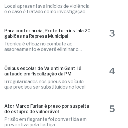
2
Ex-radialista Marcelo "Toto" é
encontrado morto em chalé de resort
Local apresentava indícios de violência
e o caso é tratado como investigação
3
Para conter areia, Prefeitura instala 20
gabiões na Represa Municipal
Técnica é eficaz no combate ao
assoreamento e deverá eliminar o
problema
4
Ônibus escolar de Valentim Gentil é
autuado em fiscalização da PM
Irregularidades nos pneus do veículo
que precisou ser substituídos no local
5
Ator Marco Furlan é preso por suspeita
de estupro de vulnerável
Prisão em flagrante foi convertida em