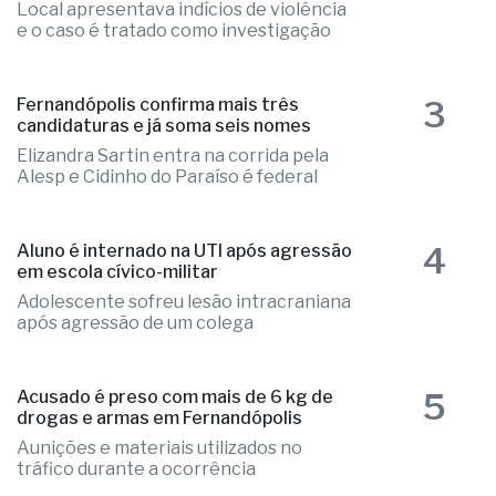
2
Ex-radialista Marcelo "Toto" é
encontrado morto em chalé de resort
Local apresentava indícios de violência
e o caso é tratado como investigação
3
Fernandópolis confirma mais três
candidaturas e já soma seis nomes
Elizandra Sartin entra na corrida pela
Alesp e Cidinho do Paraíso é federal
4
Aluno é internado na UTI após agressão
em escola cívico-militar
Adolescente sofreu lesão intracraniana
após agressão de um colega
5
Acusado é preso com mais de 6 kg de
drogas e armas em Fernandópolis