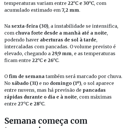
temperaturas variam entre
22°C e 30°C
, com
acumulado estimado em
7,2 mm
.
Na
sexta-feira (30)
, a instabilidade se intensifica,
com
chuva forte desde a manhã até a noite
,
podendo haver
aberturas de sol à tarde
,
intercaladas com pancadas. O volume previsto é
elevado, chegando a
29,9 mm
, e as temperaturas
ficam entre
22°C e 26°C
.
O
fim de semana
também será marcado por chuva.
No
sábado (31)
e no
domingo (1º)
, o sol aparece
entre nuvens, mas há previsão de
pancadas
rápidas durante o dia e à noite
, com máximas
entre
27°C e 28°C
.
Semana começa com