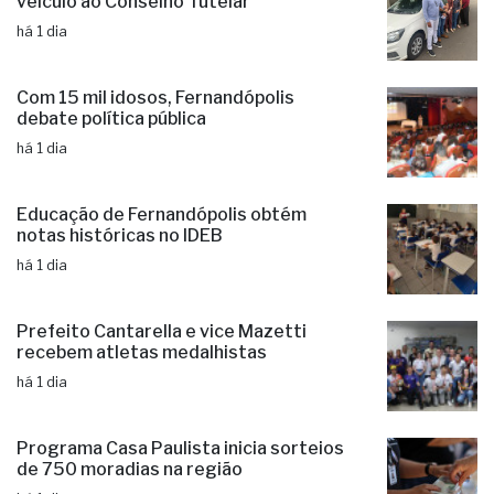
Administração municipal entrega novo
veículo ao Conselho Tutelar
há 1 dia
Com 15 mil idosos, Fernandópolis
debate política pública
há 1 dia
Educação de Fernandópolis obtém
notas históricas no IDEB
há 1 dia
Prefeito Cantarella e vice Mazetti
recebem atletas medalhistas
há 1 dia
Programa Casa Paulista inicia sorteios