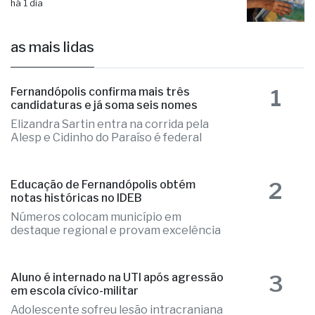
de 750 moradias na região
há 1 dia
as mais lidas
1
Fernandópolis confirma mais três
candidaturas e já soma seis nomes
Elizandra Sartin entra na corrida pela
Alesp e Cidinho do Paraíso é federal
2
Educação de Fernandópolis obtém
notas históricas no IDEB
Números colocam município em
destaque regional e provam excelência
3
Aluno é internado na UTI após agressão
em escola cívico-militar