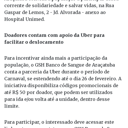
realizados após a coleta. Embora o apelo seja maior
para os tipos O- e O+, todos os tipos sanguíneos
são fundamentais. O GSH Banco de Sangue de
Araçatuba convida a população a participar dessa
corrente de solidariedade e salvar vidas, na Rua
Gaspar de Lemos, 2 - Jd. Alvorada - anexo ao
Hospital Unimed.
Doadores contam com apoio da Uber para
facilitar o deslocamento
Para incentivar ainda mais a participação da
população, o GSH Banco de Sangue de Araçatuba
conta a parceria da Uber durante o período de
Carnaval, se estendendo até o dia 26 de fevereiro. A
iniciativa disponibiliza códigos promocionais de
até R$ 50 por doador, que podem ser utilizados
para ida e/ou volta até a unidade, dentro desse