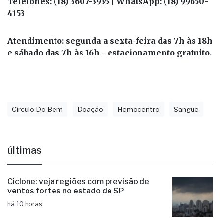
Endereço: Rua Gaspar de Lemos, 02 - Jd. Alvorada
- Anexo ao Hospital Unimed
Telefones: (18) 3607-3935 | WhatsApp: (18) 99650-
4153
Atendimento: segunda a sexta-feira das 7h às 18h
e sábado das 7h às 16h - estacionamento gratuito.
Círculo Do Bem
Doação
Hemocentro
Sangue
últimas