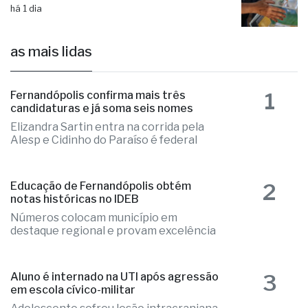
as mais lidas
1
Fernandópolis confirma mais três
candidaturas e já soma seis nomes
Elizandra Sartin entra na corrida pela
Alesp e Cidinho do Paraíso é federal
2
Educação de Fernandópolis obtém
notas históricas no IDEB
Números colocam município em
destaque regional e provam excelência
3
Aluno é internado na UTI após agressão
em escola cívico-militar
Adolescente sofreu lesão intracraniana
após agressão de um colega