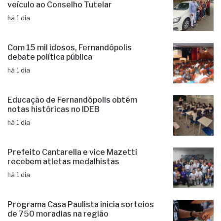
há 1 dia
Com 15 mil idosos, Fernandópolis
debate política pública
há 1 dia
Educação de Fernandópolis obtém
notas históricas no IDEB
há 1 dia
Prefeito Cantarella e vice Mazetti
recebem atletas medalhistas
há 1 dia
Programa Casa Paulista inicia sorteios
de 750 moradias na região
há 1 dia