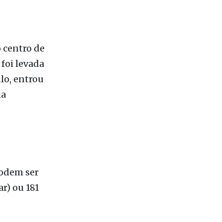
 centro de
foi levada
lo, entrou
ia
podem ser
r) ou 181