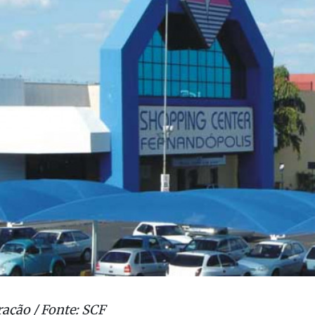
ração / Fonte: SCF
ão