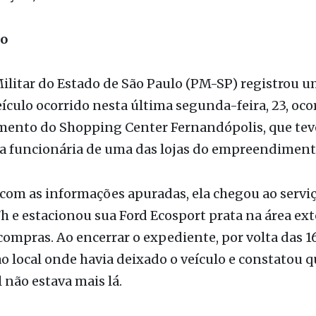
Militar do Estado de São Paulo (PM-SP) registrou 
eículo ocorrido nesta última segunda-feira, 23, oco
mento do Shopping Center Fernandópolis, que te
a funcionária de uma das lojas do empreendiment
com as informações apuradas, ela chegou ao servi
7h e estacionou sua Ford Ecosport prata na área ex
compras. Ao encerrar o expediente, por volta das 1
o local onde havia deixado o veículo e constatou q
não estava mais lá.
latos, o carro não possui seguro nem rastreador.