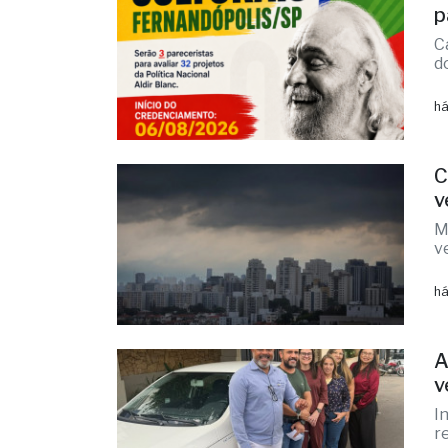
d
há
C
v
M
v
há
A
v
I
r
há