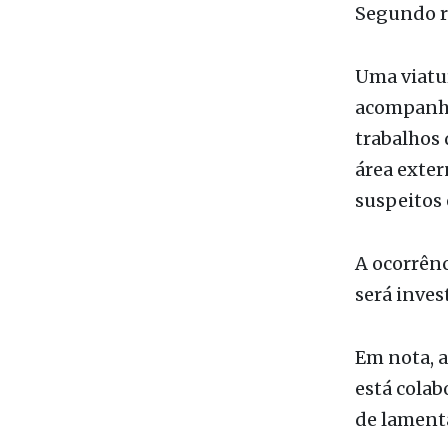
Uma viatur
acompanhad
trabalhos
área exter
suspeitos 
A ocorrênci
será inves
Em nota, 
está colab
de lamenta
Caso seme