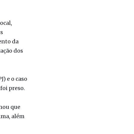
ocal,
os
ento da
cação dos
J) e o caso
foi preso.
mou que
ima, além