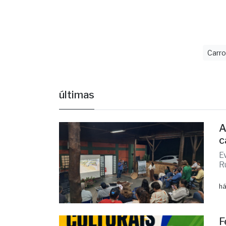
Carr
últimas
A
c
E
R
há
F
p
C