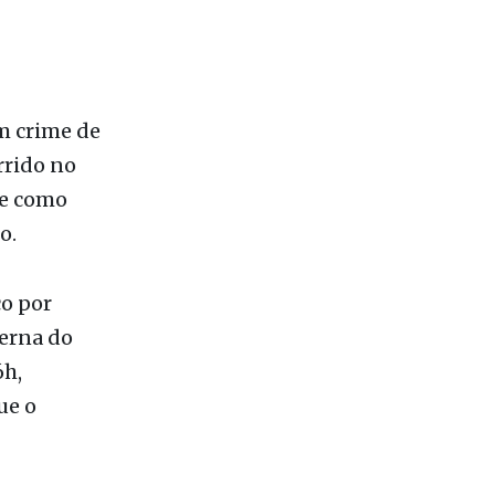
um crime de
rrido no
ve como
o.
ço por
terna do
6h,
ue o