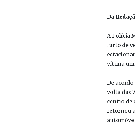
A Polícia 
furto de v
estaciona
vítima um
De acordo 
volta das 
centro de 
retornou a
automóvel 
Segundo re