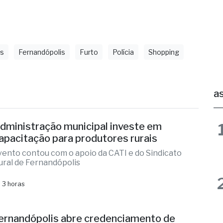
os
Fernandópolis
Furto
Polícia
Shopping
as
dministração municipal investe em
apacitação para produtores rurais
vento contou com o apoio da CATI e do Sindicato
ural de Fernandópolis
 3 horas
ernandópolis abre credenciamento de
areceristas
ada parecerista receberá R$ 2.000,00 pela avaliação