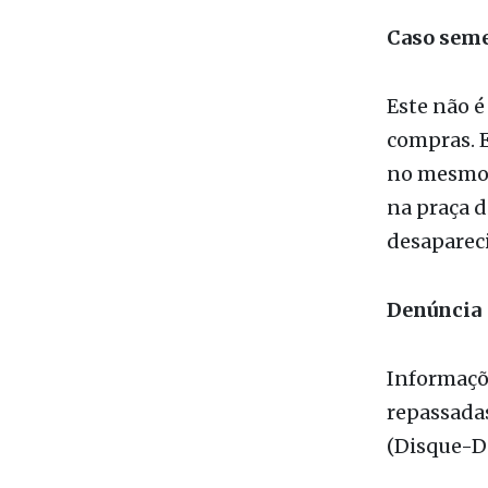
Este não é
compras. E
no mesmo l
na praça d
desaparec
Denúncia
Informaçõe
repassadas
(Disque-D