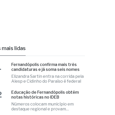
 mais lidas
1
Fernandópolis confirma mais três
candidaturas e já soma seis nomes
Elizandra Sartin entra na corrida pela
Alesp e Cidinho do Paraíso é federal
2
Educação de Fernandópolis obtém
notas históricas no IDEB
Números colocam município em
destaque regional e provam
excelência
3
Fernandópolis abre credenciamento
de pareceristas