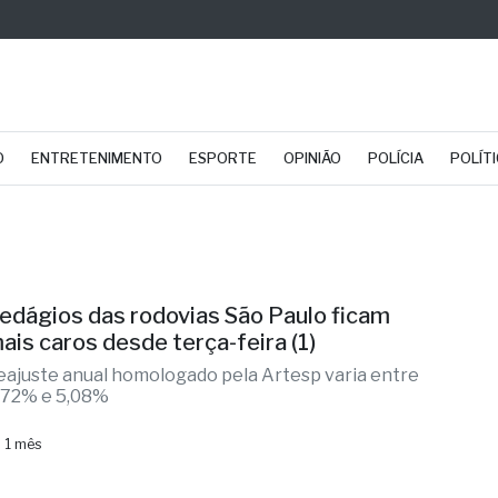
O
ENTRETENIMENTO
ESPORTE
OPINIÃO
POLÍCIA
POLÍT
edágios das rodovias São Paulo ficam
ais caros desde terça-feira (1)
eajuste anual homologado pela Artesp varia entre
,72% e 5,08%
 1 mês