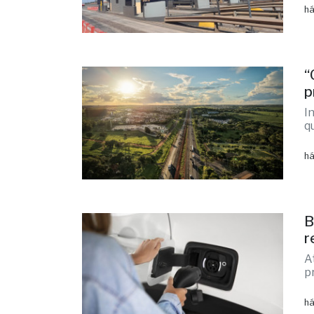
há
“
p
I
q
há
B
r
A
p
há