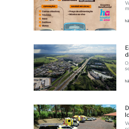
V
m
há
E
d
O
s
há
D
l
V
r