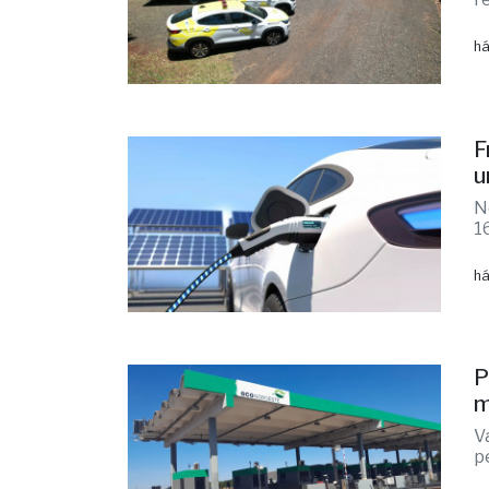
há
F
u
N
1
há
P
m
V
p