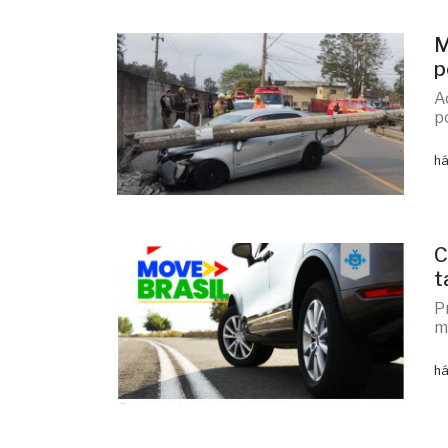
M
p
A
p
há
C
t
P
m
há