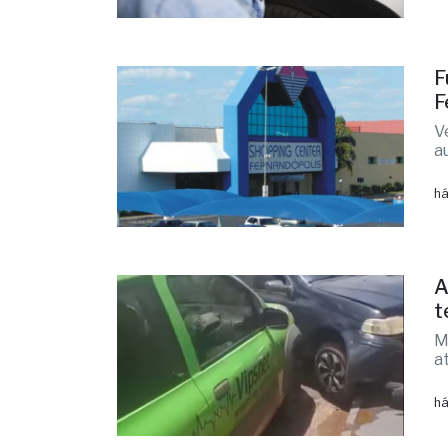
F
F
V
a
há
A
t
M
a
há