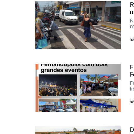
R
m
N
r
há
F
F
F
i
há
D