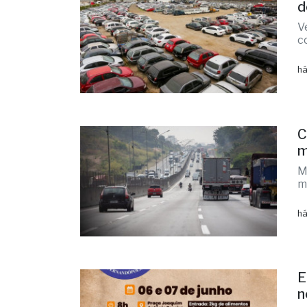
d
V
c
há
C
m
M
m
há
E
n