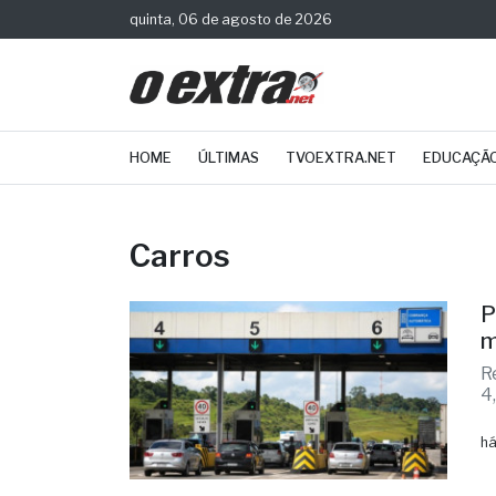
quinta, 06 de agosto de 2026
HOME
ÚLTIMAS
TVOEXTRA.NET
EDUCAÇÃ
Carros
P
m
R
4
há