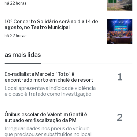
Aluno é internado na UTI após agressão
em escola cívico-militar
há 22 horas
10º Concerto Solidário será no dia 14 de
agosto, no Teatro Municipal
há 22 horas
as mais lidas
1
Ex-radialista Marcelo "Toto" é
encontrado morto em chalé de resort
Local apresentava indícios de violência
e o caso é tratado como investigação
2
Ônibus escolar de Valentim Gentil é