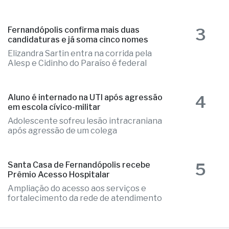
autuado em fiscalização da PM
Irregularidades nos pneus do veículo
que precisou ser substituídos no local
3
Fernandópolis confirma mais duas
candidaturas e já soma cinco nomes
Elizandra Sartin entra na corrida pela
Alesp e Cidinho do Paraíso é federal
4
Aluno é internado na UTI após agressão
em escola cívico-militar
Adolescente sofreu lesão intracraniana
após agressão de um colega
5
Santa Casa de Fernandópolis recebe
Prêmio Acesso Hospitalar
Ampliação do acesso aos serviços e