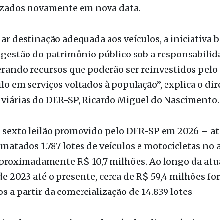
de Itapira (endereço completo abaixo), no pátio 
 encontram armazenados – aqueles não leiloados 
izados novamente em nova data.
ar destinação adequada aos veículos, a iniciativa 
 gestão do patrimônio público sob a responsabilid
rando recursos que poderão ser reinvestidos pel
lo em serviços voltados à população”, explica o dir
viárias do DER-SP, Ricardo Miguel do Nascimento.
o sexto leilão promovido pelo DER-SP em 2026 – at
matados 1.787 lotes de veículos e motocicletas no 
proximadamente R$ 10,7 milhões. Ao longo da atu
de 2023 até o presente, cerca de R$ 59,4 milhões f