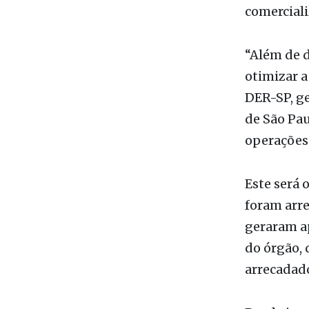
município 
em que se
comercial
“Além de d
otimizar a
DER-SP, ge
de São Pau
operações 
Este será 
foram arre
geraram a
do órgão, 