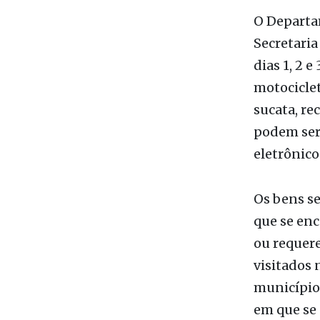
Da Redaç
O Departa
Secretaria
dias 1, 2 e
motociclet
sucata, re
podem ser
eletrônico
Os bens s
que se enc
ou requere
visitados 