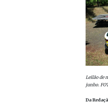
Leilão de m
junho. FO