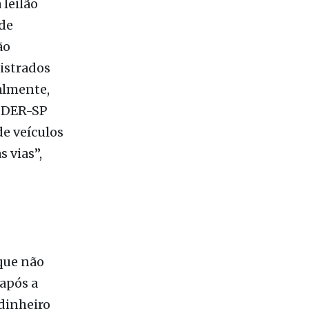
 leilão
 de
ão
istrados
almente,
o DER-SP
e veículos
 vias”,