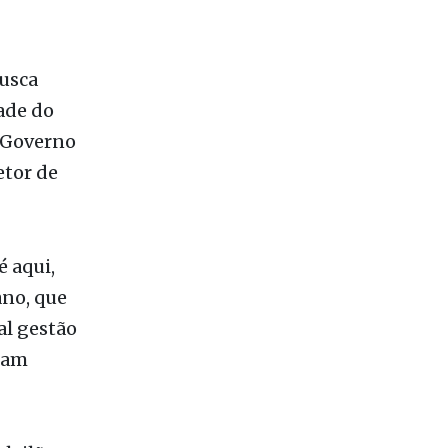
conveniado
serão
busca
ade do
o Governo
etor de
é aqui,
ano, que
al gestão
oram