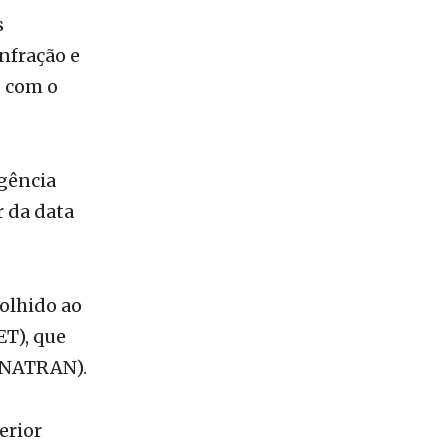
 que não
 após a
 dinheiro
s
nfração e
s com o
gência
r da data
colhido ao
T), que
ENATRAN).