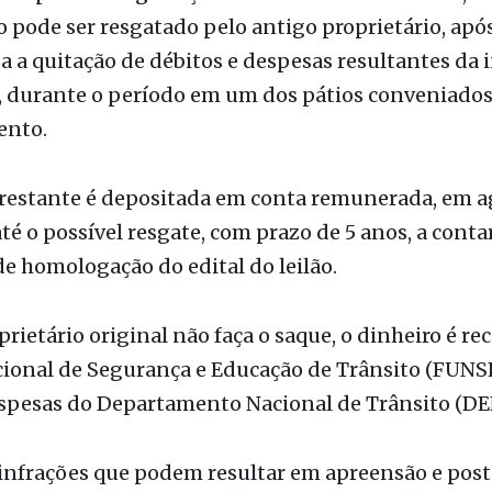
eiloa veículos recolhidos por infração de trânsito
rados por seus proprietários dentro do prazo legal
 Depois da negociação de cada veículo no leilão, o
 pode ser resgatado pelo antigo proprietário, apó
 a quitação de débitos e despesas resultantes da i
a, durante o período em um dos pátios conveniado
ento.
 restante é depositada em conta remunerada, em a
até o possível resgate, com prazo de 5 anos, a conta
e homologação do edital do leilão.
prietário original não faça o saque, o dinheiro é re
ional de Segurança e Educação de Trânsito (FUNSE
espesas do Departamento Nacional de Trânsito (D