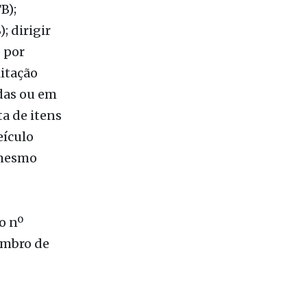
erior
B);
; dirigir
 por
litação
adas ou em
ta de itens
eículo
 mesmo
o nº
embro de