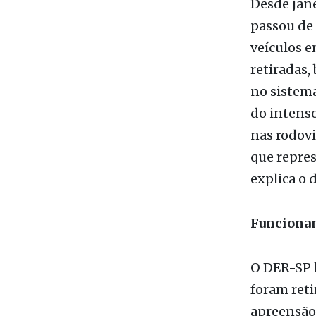
arrecadado
Desde jane
passou de 
veículos e
retiradas
no sistema
do intenso
nas rodovi
que repres
explica o 
Funcionam