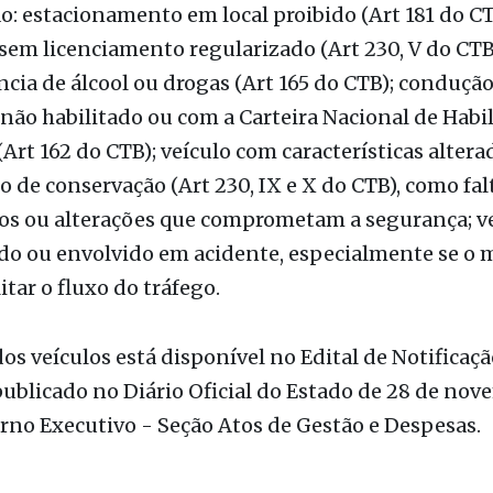
infrações que podem resultar em apreensão e post
tão: estacionamento em local proibido (Art 181 do CT
em licenciamento regularizado (Art 230, V do CTB)
ncia de álcool ou drogas (Art 165 do CTB); condução
não habilitado ou com a Carteira Nacional de Habi
Art 162 do CTB); veículo com características alter
 de conservação (Art 230, IX e X do CTB), como fal
ios ou alterações que comprometam a segurança; v
o ou envolvido em acidente, especialmente se o
itar o fluxo do tráfego.
dos veículos está disponível no Edital de Notificaçã
publicado no Diário Oficial do Estado de 28 de nov