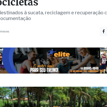
00 lotes de veículos e
cicletas
destinados à sucata, reciclagem e recuperação 
 documentação
 meses