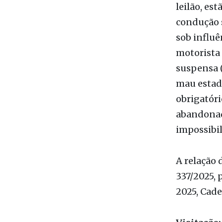
Dentre as 
leilão, es
condução s
sob influê
motorista 
suspensa (
mau estado
obrigatór
abandonad
impossibil
A relação 
337/2025, 