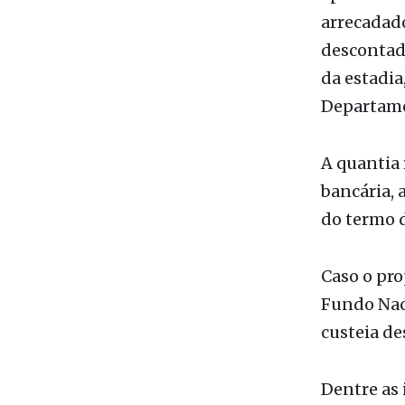
O DER-SP l
foram reti
apreensão.
arrecadado
descontada
da estadi
Departam
A quantia
bancária, 
do termo d
Caso o pro
Fundo Nac
custeia d