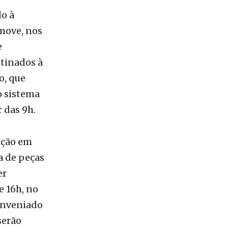
o à
omove, nos
e
stinados à
o, que
o sistema
 das 9h.
ação em
a de peças
er
e 16h, no