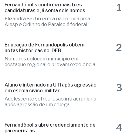
candidaturas e já soma seis nomes
Elizandra Sartin entra na corrida pela
Alesp e Cidinho do Paraíso é federal
2
Educação de Fernandópolis obtém
notas históricas no IDEB
Números colocam município em
destaque regional e provam excelência
3
Aluno é internado na UTI após agressão
em escola cívico-militar
Adolescente sofreu lesão intracraniana
após agressão de um colega
4
Fernandópolis abre credenciamento de
pareceristas
Cada parecerista receberá R$ 2.000,00