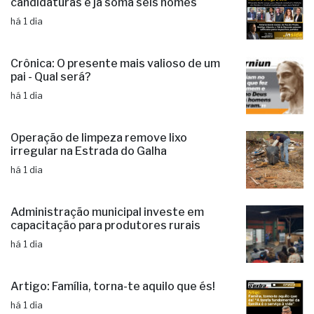
candidaturas e já soma seis nomes
há 1 dia
Crônica: O presente mais valioso de um
pai - Qual será?
há 1 dia
Operação de limpeza remove lixo
irregular na Estrada do Galha
há 1 dia
Administração municipal investe em
capacitação para produtores rurais
há 1 dia
Artigo: Família, torna-te aquilo que és!
há 1 dia