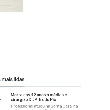
 mais lidas
1
Morre aos 42 anos o médico e
cirurgião Dr. Alfredo Pio
Profissional atuou na Santa Casa, na
rede municipal de Saúde
2
Ex-radialista Marcelo "Toto" é
encontrado morto em chalé de