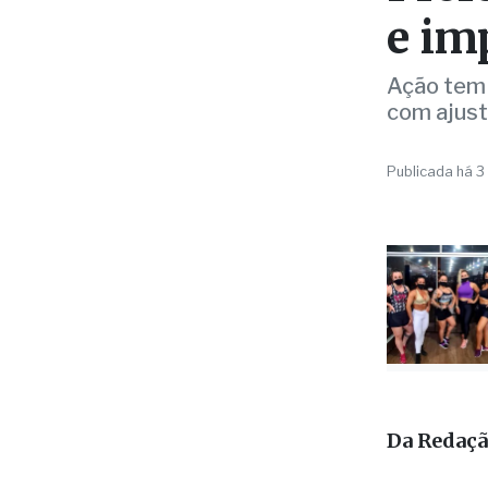
Ação tem 
com ajust
Publicada há 3
Da Redaç
A Unidade
reforços e