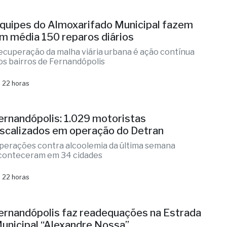
ecuperação da malha viária urbana é ação contínua
os bairros de Fernandópolis
 22 horas
ernandópolis: 1.029 motoristas
iscalizados em operação do Detran
perações contra alcoolemia da última semana
conteceram em 34 cidades
 22 horas
ernandópolis faz readequações na Estrada
unicipal “Alexandre Nossa”
rabalho visa à otimização do escoamento da
rodução agrícola