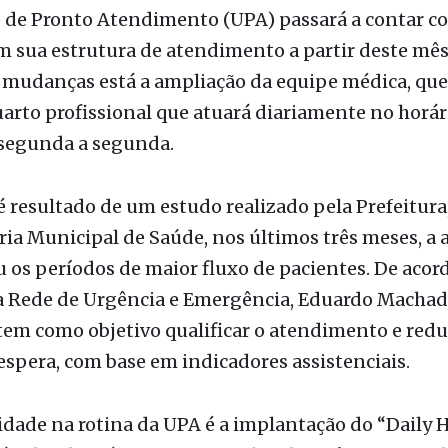
 mudanças está a ampliação da equipe médica, que
arto profissional que atuará diariamente no horár
 segunda a segunda.
 resultado de um estudo realizado pela Prefeitura,
ria Municipal de Saúde, nos últimos três meses, a 
 os períodos de maior fluxo de pacientes. De acor
a Rede de Urgência e Emergência, Eduardo Machado
 tem como objetivo qualificar o atendimento e redu
spera, com base em indicadores assistenciais.
dade na rotina da UPA é a implantação do “Daily 
ápidas de até 15 minutos realizadas três vezes ao di
 nos setores de observação e sala de emergência. P
ontros médicos emergencistas, enfermeiros, farma