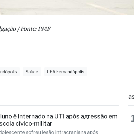
lgação / Fonte: PMF
ndópolis
Saúde
UPA Fernandópolis
as
luno é internado na UTI após agressão em
scola cívico-militar
dolescente sofreu lesão intracraniana após
gressão de um colega
 18 horas