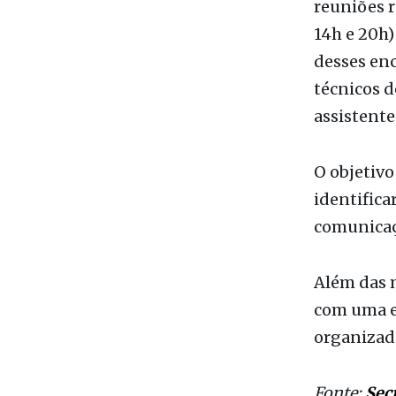
técnicos 
assistentes
O objetivo
identifica
comunicaç
Além das m
com uma eq
organizado
Fonte:
Sec