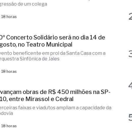
0º Concerto Solidário será no dia 14 de
gosto, no Teatro Municipal
vento beneficente em prol da Santa Casa com a
rquestra Sinfônica de Jales
 18 horas
vançam obras de R$ 450 milhões na SP-
10, entre Mirassol e Cedral
erceiras faixas e viadutos ampliam a capacidade da
odovia
 18 horas
quipes do Almoxarifado Municipal fazem
m média 150 reparos diários