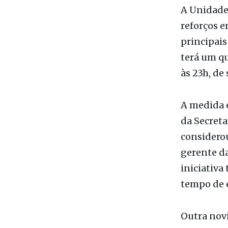
principais
terá um qu
às 23h, de
A medida é
da Secreta
considerou
gerente d
iniciativa
tempo de e
Outra novi
reuniões r
14h e 20h)
desses enc