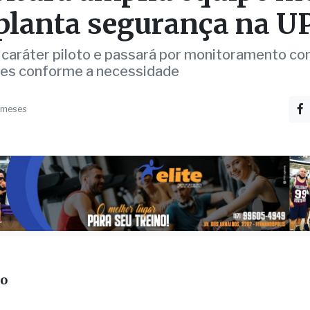
caráter piloto e passará por monitoramento con
es conforme a necessidade
 meses
ão
 de Pronto Atendimento (UPA) passará a contar c
m sua estrutura de atendimento a partir deste mês