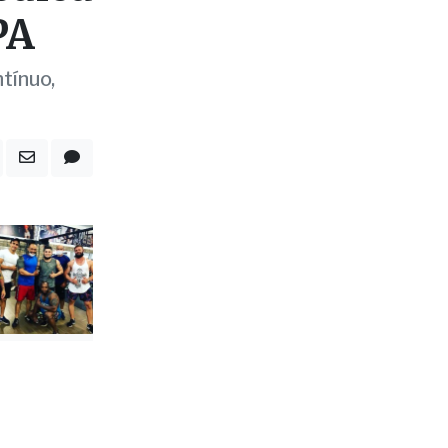
tínuo,
om
. Entre as