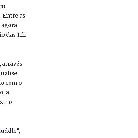
 agora
io das 11h
 através
análise
do com o
, a
zir o
Huddle”,
a (às 8h,
articipam
cêuticos,