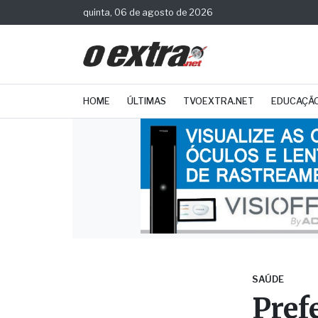
quinta, 06 de agosto de 2026
HOME
ÚLTIMAS
TVOEXTRA.NET
EDUCAÇÃ
SAÚDE
Pref
e im