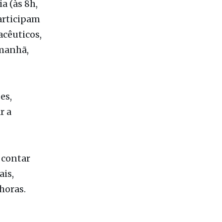
 manhã,
es,
r a
 contar
ais,
horas.