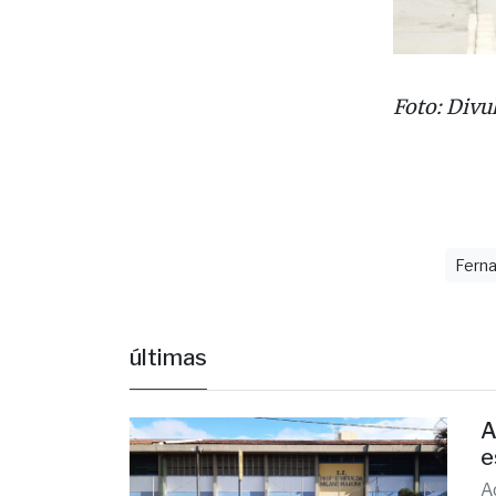
Foto: Divu
Ferna
últimas
A
e
A
a
há