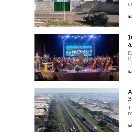
1
a
E
O
há
A
3
T
r
há
E
e