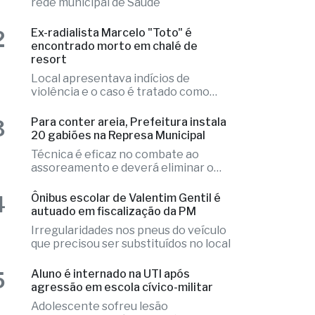
resort
Local apresentava indícios de
violência e o caso é tratado como
investigação
3
Para conter areia, Prefeitura instala
20 gabiões na Represa Municipal
Técnica é eficaz no combate ao
assoreamento e deverá eliminar o
problema
4
Ônibus escolar de Valentim Gentil é
autuado em fiscalização da PM
Irregularidades nos pneus do veículo
que precisou ser substituídos no local
5
Aluno é internado na UTI após
agressão em escola cívico-militar
Adolescente sofreu lesão
intracraniana após agressão de um
colega