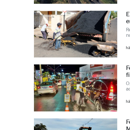
R
n
há
F
f
O
a
há
F
M
T
p