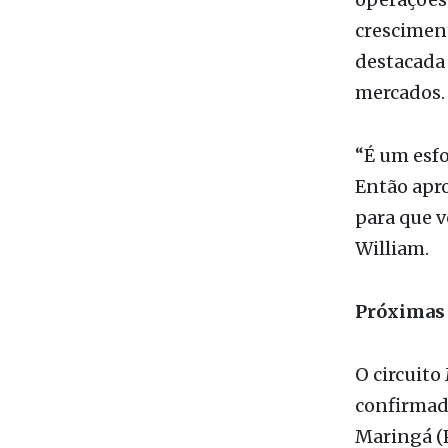
destacada 
mercados.
“É um esfo
Então apro
para que 
William.
Próximas 
O circuito
confirmada
Maringá (P
especialis
17 de nove