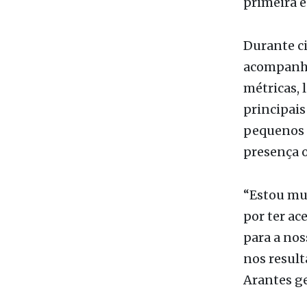
Durante ci
acompanha
métricas, 
principais
pequenos 
presença 
“Estou mui
por ter ac
para a nos
nos result
Arantes ge
O encontr
marketpla