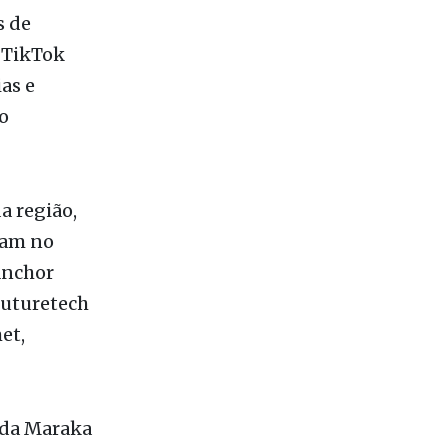
as e
o
a região,
uam no
Anchor
Futuretech
et,
 da Maraka
as,
solidação