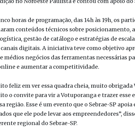
nco horas de programação, das 14h às 19h, os part
ram conteúdos técnicos sobre posicionamento, a
logística, gestão de catálogo e estratégias de escal
 canais digitais. A iniciativa teve como objetivo a
e médios negócios das ferramentas necessárias pa
online e aumentar a competitividade.
to feliz em ver essa quadra cheia, muito obrigada
eito o convite para vir a Votuporanga e trazer esse 
sa região. Esse é um evento que o Sebrae-SP apoia 
ados que ele pode levar aos empreendedores”, diss
rente regional do Sebrae-SP.
o contou com especialistas de grandes plataforma
ce, como Mercado Livre, Shopee, Amazon, Magalu,