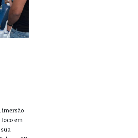
a imersão
 foco em
 sua
Sebrae-SP.