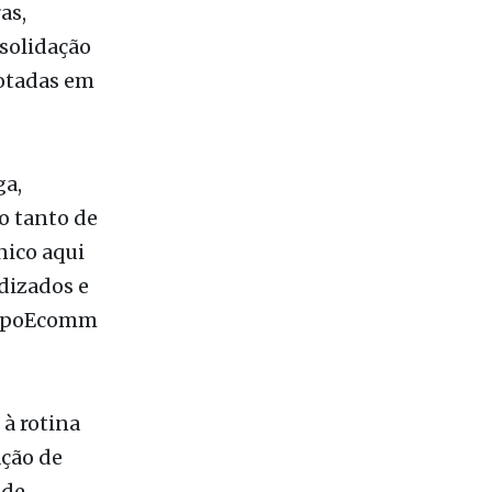
dotadas em
ga,
co tanto de
nico aqui
dizados e
 ExpoEcomm
 à rotina
ação de
 de
ca foi