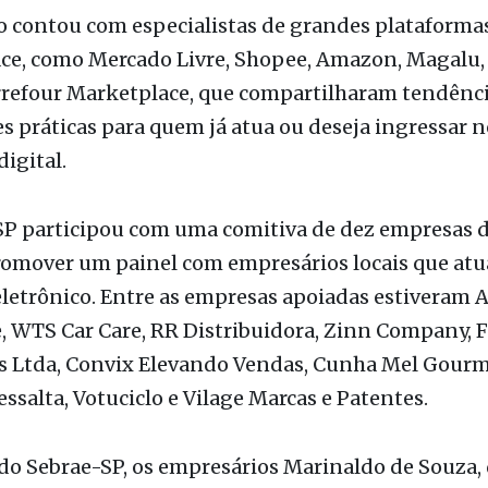
rrefour Marketplace, que compartilharam tendênci
s práticas para quem já atua ou deseja ingressar n
igital.
SP participou com uma comitiva de dez empresas d
romover um painel com empresários locais que at
letrônico. Entre as empresas apoiadas estiveram 
 WTS Car Care, RR Distribuidora, Zinn Company, 
s Ltda, Convix Elevando Vendas, Cunha Mel Gourm
ssalta, Votuciclo e Vilage Marcas e Patentes.
do Sebrae-SP, os empresários Marinaldo de Souza,
, e Heitor Alves de Souza, da Top Sofás e Top Compr
am experiências práticas sobre crescimento e con