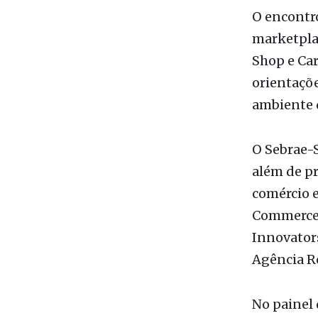
Shop e Ca
orientaçõe
ambiente d
O Sebrae-
além de p
comércio e
Commerce,
Innovator
Agência Re
No painel 
Interiores
apresentar