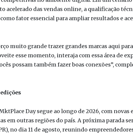
como fator essencial para ampliar resultados e ac
rço muito grande trazer grandes marcas aqui para 
veite esse momento, interaja com essa área de ex
vocês possam também fazer boas conexões”, compl
edições
 MktPlace Day segue ao longo de 2026, com novas e
s em outras regiões do país. A próxima parada se
R), no dia 11 de agosto, reunindo empreendedores
tas do Norte do Paraná, seguida por Uberlândia (M
mbro, fortalecendo a conexão entre negócios e in