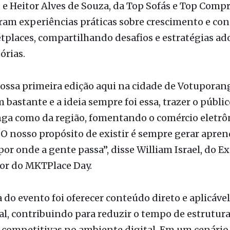
tplaces, compartilhando desafios e estratégias a
órias.
nossa primeira edição aqui na cidade de Votuporan
 bastante e a ideia sempre foi essa, trazer o públi
ga como da região, fomentando o comércio eletrô
 O nosso propósito de existir é sempre gerar apren
or onde a gente passa”, disse William Israel, do
or do MKTPlace Day.
 do evento foi oferecer conteúdo direto e aplicável
l, contribuindo para reduzir o tempo de estrutur
 competitivas no ambiente digital. Em um cenário
o acelerado das vendas online, a qualificação técni