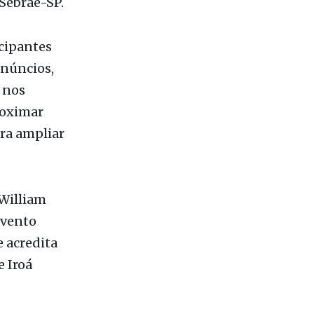
icipantes
núncios,
a nos
proximar
ra ampliar
 William
evento
e acredita
e Iroá
s de
 TikTok