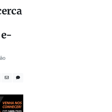
 e-
ção