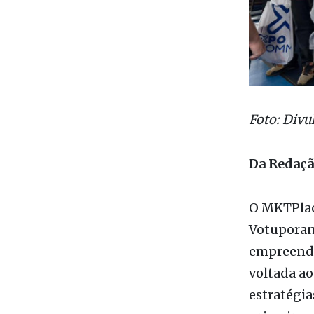
Foto: Divu
Da Redaç
O MKTPlace
Votuporang
empreende
voltada a
estratégia
primeira e