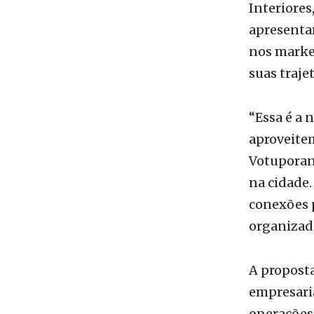
nos marke
suas trajet
“Essa é a 
aproveitem
Votuporan
na cidade.
conexões p
organizad
A proposta
empresaria
operações
cresciment