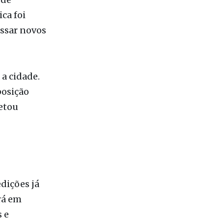
essar novos
a cidade.
posição
etou
dições já
rá em
 e
G), no dia
ovação no