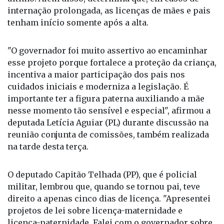
que o benefício passe a contar após a alta
hospitalar da mãe ou do bebê - o que ocorrer por
último. Além disso, determina que, em casos de
internação prolongada, as licenças de mães e pais
tenham início somente após a alta.
"O governador foi muito assertivo ao encaminhar
esse projeto porque fortalece a proteção da criança,
incentiva a maior participação dos pais nos
cuidados iniciais e moderniza a legislação. É
importante ter a figura paterna auxiliando a mãe
nesse momento tão sensível e especial", afirmou a
deputada Letícia Aguiar (PL) durante discussão na
reunião conjunta de comissões, também realizada
na tarde desta terça.
O deputado Capitão Telhada (PP), que é policial
militar, lembrou que, quando se tornou pai, teve