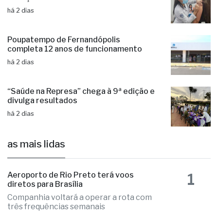
Multivacinação 2026 quer imunizar
crianças e adolescentes até 15 anos
há 2 dias
Poupatempo de Fernandópolis
completa 12 anos de funcionamento
há 2 dias
“Saúde na Represa” chega à 9ª edição e
divulga resultados
há 2 dias
as mais lidas
1
Aeroporto de Rio Preto terá voos
diretos para Brasília