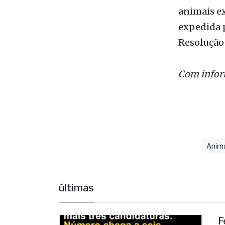
Resolução
Com infor
Anim
últimas
F
c
E
d