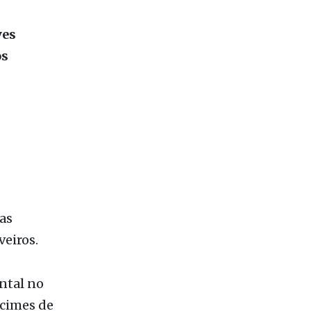
os
as
veiros.
ntal no
écimes de
cença
igo 26 da