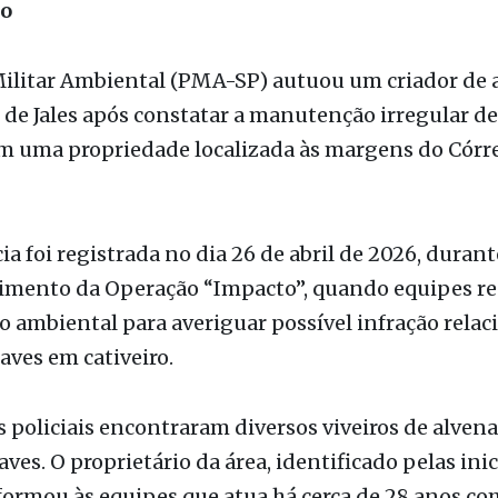
de Jales após constatar a manutenção irregular de
em uma propriedade localizada às margens do Córr
ia foi registrada no dia 26 de abril de 2026, durant
imento da Operação “Impacto”, quando equipes re
ão ambiental para averiguar possível infração relac
 aves em cativeiro.
os policiais encontraram diversos viveiros de alvena
ves. O proprietário da área, identificado pelas inic
formou às equipes que atua há cerca de 28 anos co
óticas, utilizando a atividade como complemento 