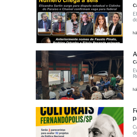
há
A
c
E
R
há
F
p
C
d
há