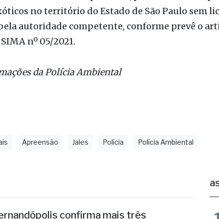
 SIMA nº 05/2021.
mações da Polícia Ambiental
ais
Apreensão
Jales
Polícia
Polícia Ambiental
as
ernandópolis confirma mais três
andidaturas e já soma seis nomes
lizandra Sartin entra na corrida pela Alesp e Cidinho
o Paraíso é federal