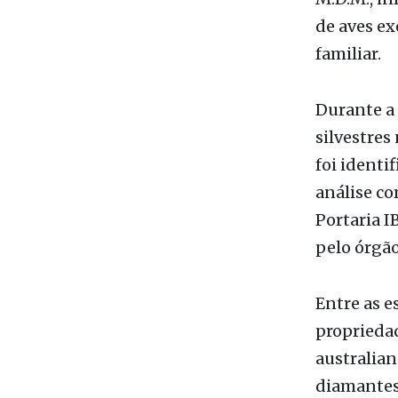
Durante a 
silvestres
foi identi
análise co
Portaria I
pelo órgão
Entre as e
propriedad
australian
diamantes
Por outro 