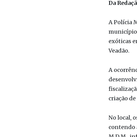
município 
exóticas 
Veadão.
A ocorrênc
desenvolv
fiscalizaç
criação de
No local, 
contendo a
M.D.M., in
de aves ex
familiar.