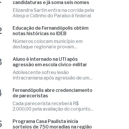
2
Educação de Fernandópolis obtém
notas históricas no IDEB
Números colocam município em
destaque regional e provam
excelência
3
Aluno é internado na UTI após
agressão em escola cívico-militar
Adolescente sofreu lesão
intracraniana após agressão de um
colega
4
Fernandópolis abre credenciamento
de pareceristas
Cada parecerista receberá R$
2.000,00 pela avaliação do conjunto
de projetos
5
Programa Casa Paulista inicia
sorteios de 750 moradias na região
Confira a relação dos municípios
beneficiados com a ação habitacional