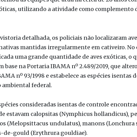
vistoria detalhada, os policiais não localizaram av
 nativas mantidas irregularmente em cativeiro. No
ficada uma grande quantidade de aves exóticas, o q
m base na Portaria IBAMA nº 2.489/2019, que alter
BAMA nº 93/1998 e estabelece as espécies isentas d
 ambiental federal.
spécies consideradas isentas de controle encontra
e estavam calopsitas (Nymphicus hollandicus), pe
os (Melopsittacus undulatus), manons (Lonchura s
-de-gould (Erythrura gouldiae).
lado, a fiscalização constatou a presença de 655 a