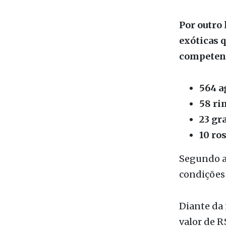
exóticas 
competent
564 a
58 ri
23 gr
10 ros
Segundo a 
condições 
Diante da 
valor de R
animais ex
expedida 