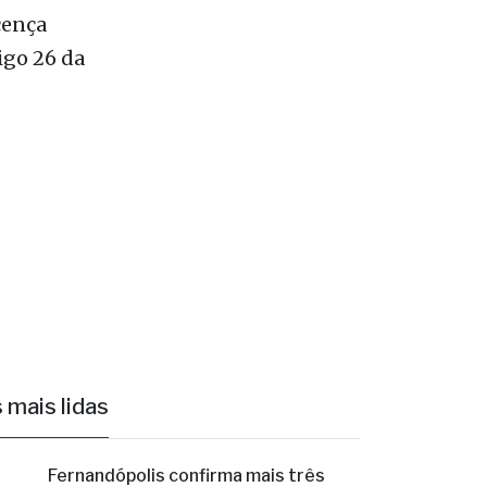
 mais lidas
1
Fernandópolis confirma mais três
candidaturas e já soma seis nomes
Elizandra Sartin entra na corrida pela
Alesp e Cidinho do Paraíso é federal