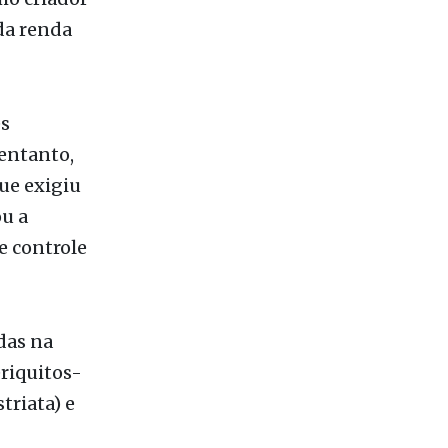
es
 entanto,
ue exigiu
ou a
e controle
das na
riquitos-
triata) e
ves