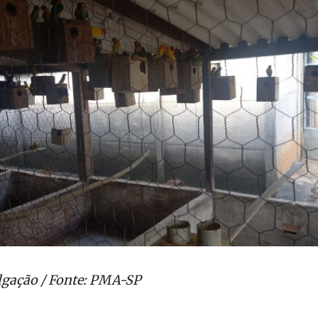
lgação / Fonte: PMA-SP
ão
Militar Ambiental (PMA-SP) autuou um criador de 