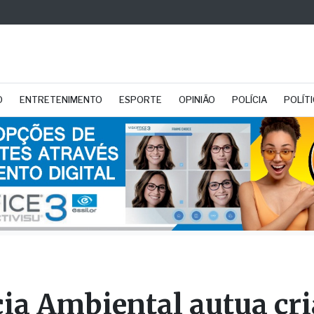
O
ENTRETENIMENTO
ESPORTE
OPINIÃO
POLÍCIA
POLÍT
cia Ambiental autua cr
manter 655 aves exótic