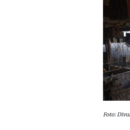
Foto: Divu
Da Redaç
A Polícia 