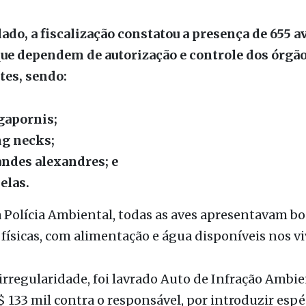
que dependem de autorização e controle dos órgã
es, sendo:
gapornis;
ng necks;
andes alexandres; e
elas.
Polícia Ambiental, todas as aves apresentavam bo
físicas, com alimentação e água disponíveis nos vi
irregularidade, foi lavrado Auto de Infração Ambie
$ 133 mil contra o responsável, por introduzir esp
óticos no território do Estado de São Paulo sem li
pela autoridade competente, conforme prevê o art