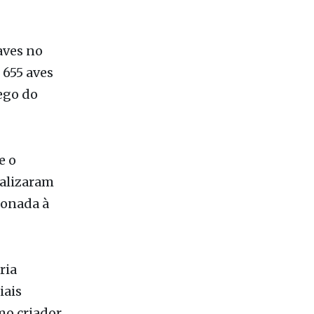
 655 aves
ego do
e o
alizaram
ionada à
ria
iais
mo criador
da renda