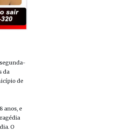
a segunda-
s da
icípio de
8 anos, e