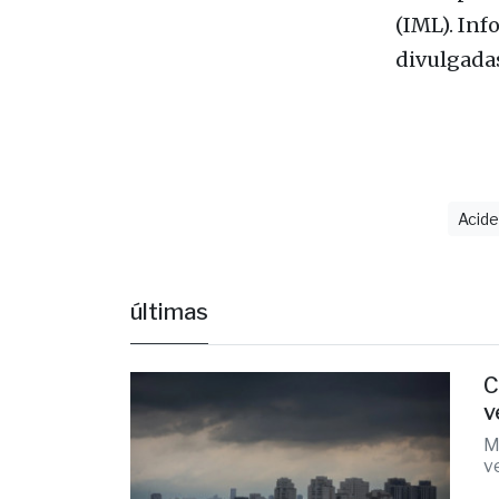
circunstân
Os corpos
(IML). Inf
divulgadas
Acid
últimas
C
v