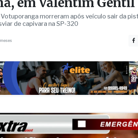
rave acidente na Euclid
a, em Valentim Gentil
 Votuporanga morreram após veículo sair da pis
sviar de capivara na SP-320
 meses