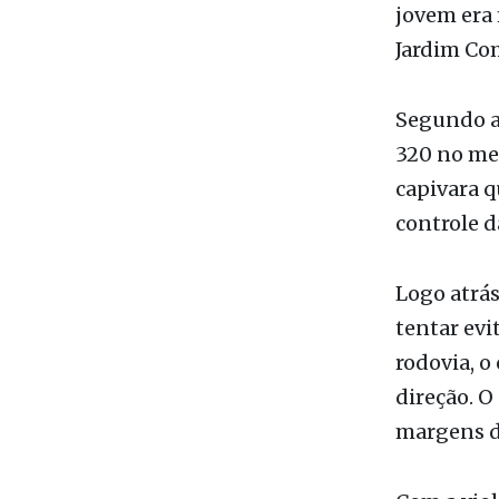
Maria Edu
gerou for
jovem era 
Jardim Com
Segundo a
320 no me
capivara q
controle d
Logo atrás
tentar evi
rodovia, o
direção. O