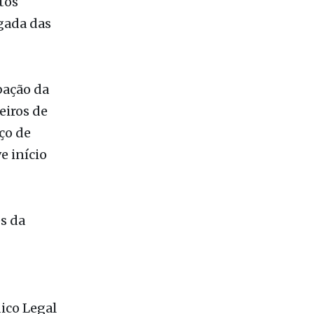
tos
gada das
bação da
eiros de
ço de
 início
es da