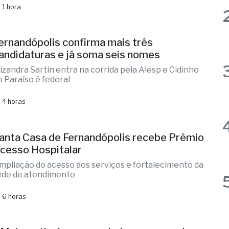
aioria das regiões administrativas em alerta
ermelho da Defesa Civil
 1 hora
ernandópolis confirma mais três
andidaturas e já soma seis nomes
lizandra Sartin entra na corrida pela Alesp e Cidinho
o Paraíso é federal
 4 horas
anta Casa de Fernandópolis recebe Prêmio
cesso Hospitalar
mpliação do acesso aos serviços e fortalecimento da
ede de atendimento