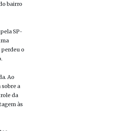
tragédia
dia. O
do bairro
 pela SP-
uma
a perdeu o
.
da. Ao
 sobre a
role da
stagem às