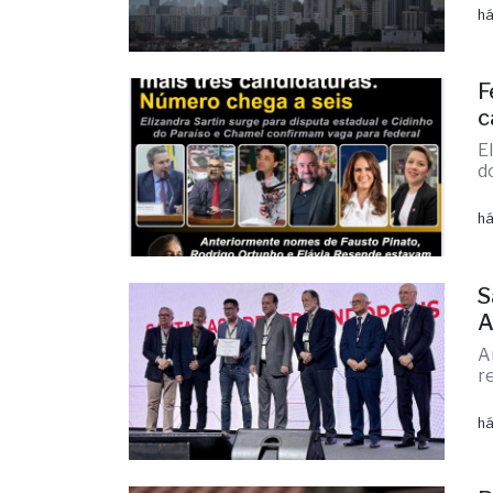
M
v
há
F
c
E
d
há
S
A
A
r