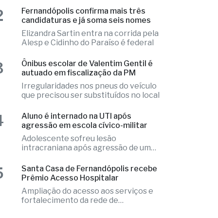
resort
Local apresentava indícios de
violência e o caso é tratado como
investigação
2
Fernandópolis confirma mais três
candidaturas e já soma seis nomes
Elizandra Sartin entra na corrida pela
Alesp e Cidinho do Paraíso é federal
3
Ônibus escolar de Valentim Gentil é
autuado em fiscalização da PM
Irregularidades nos pneus do veículo
que precisou ser substituídos no local
4
Aluno é internado na UTI após
agressão em escola cívico-militar
Adolescente sofreu lesão
intracraniana após agressão de um
colega
5
Santa Casa de Fernandópolis recebe
Prêmio Acesso Hospitalar