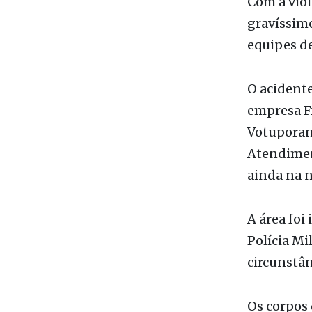
margens d
Com a viol
gravíssim
equipes de
O acidente
empresa F
Votuporan
Atendimen
ainda na n
A área foi 
Polícia Mi