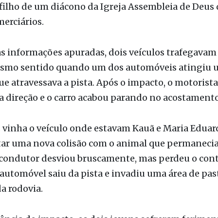
arda Camargo Evangelista Antunes, de 22 anos. A 
te comoção em Votuporanga, cidade onde Kauã resi
filho de um diácono da Igreja Assembleia de Deus 
erciários.
s informações apuradas, dois veículos trafegavam
smo sentido quando um dos automóveis atingiu 
ue atravessava a pista. Após o impacto, o motorist
a direção e o carro acabou parando no acostamento
 vinha o veículo onde estavam Kauã e Maria Eduar
tar uma nova colisão com o animal que permanecia
 condutor desviou bruscamente, mas perdeu o cont
 automóvel saiu da pista e invadiu uma área de pa