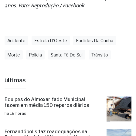
anos.
Foto: Reprodução / Facebook
Acidente
Estrela D'Oeste
Euclides Da Cunha
Morte
Polícia
Santa Fé Do Sul
Trânsito
últimas
Equipes do Almoxarifado Municipal
fazem em média 150 reparos diários
há 18 horas
Fernandópolis faz readequações na