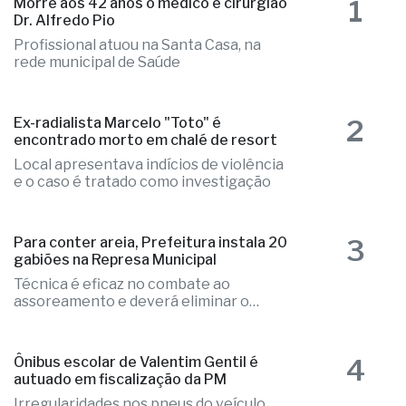
1
Morre aos 42 anos o médico e cirurgião
Dr. Alfredo Pio
Profissional atuou na Santa Casa, na
rede municipal de Saúde
2
Ex-radialista Marcelo "Toto" é
encontrado morto em chalé de resort
Local apresentava indícios de violência
e o caso é tratado como investigação
3
Para conter areia, Prefeitura instala 20
gabiões na Represa Municipal
Técnica é eficaz no combate ao
assoreamento e deverá eliminar o
problema
4
Ônibus escolar de Valentim Gentil é
autuado em fiscalização da PM
Irregularidades nos pneus do veículo