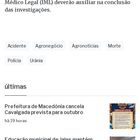
A perícia técnica esteve no local para realizar os
levantamentos necessários, e os laudos do Instituto
Médico Legal (IML) deverão auxiliar na conclusão
das investigações.
Acidente
Agronegócio
Agronotícias
Morte
Polícia
Urânia
últimas
Prefeitura de Macedônia cancela