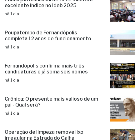
Cavalgada prevista para outubro
há 19 horas
Educação municipal de Jales mantém
excelente índice no Ideb 2025
há 1 dia
Poupatempo de Fernandópolis
completa 12 anos de funcionamento
há 1 dia
Fernandópolis confirma mais três
candidaturas e já soma seis nomes
há 1 dia
Crônica: O presente mais valioso de um
pai - Qual será?