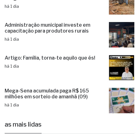
há 1 dia
Operação de limpeza remove lixo
irregular na Estrada do Galha
há 1 dia
Administração municipal investe em
capacitação para produtores rurais
há 1 dia
Artigo: Família, torna-te aquilo que és!
há 1 dia
Mega-Sena acumulada paga R$ 165
milhões em sorteio de amanhã (09)
há 1 dia