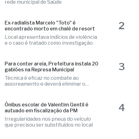
1
Morre aos 42 anos o médico e cirurgião
Dr. Alfredo Pio
Profissional atuou na Santa Casa, na
rede municipal de Saúde
2
Ex-radialista Marcelo "Toto" é
encontrado morto em chalé de resort
Local apresentava indícios de violência
e o caso é tratado como investigação
3
Para conter areia, Prefeitura instala 20
gabiões na Represa Municipal
Técnica é eficaz no combate ao
assoreamento e deverá eliminar o
problema
4
Ônibus escolar de Valentim Gentil é