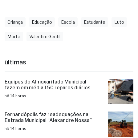
solidariedade e apoio à família, que enfrenta um
momento de profunda dor pela perda precoce da
criança.
Criança
Educação
Escola
Estudante
Luto
Morte
Valentim Gentil
últimas
Equipes do Almoxarifado Municipal
fazem em média 150 reparos diários
há 14 horas