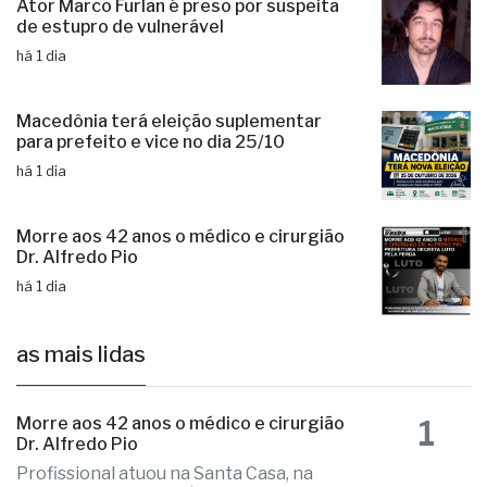
encontrado morto em chalé de resort
há 18 horas
Ator Marco Furlan é preso por suspeita
de estupro de vulnerável
há 1 dia
Macedônia terá eleição suplementar
para prefeito e vice no dia 25/10
há 1 dia
Morre aos 42 anos o médico e cirurgião
Dr. Alfredo Pio
há 1 dia
as mais lidas