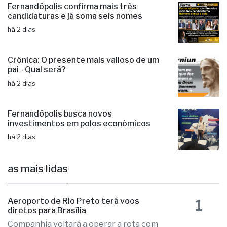
“Saúde na Represa” chega à 9ª edição e
divulga resultados
há 2 dias
Fernandópolis confirma mais três
candidaturas e já soma seis nomes
há 2 dias
Crônica: O presente mais valioso de um
pai - Qual será?
há 2 dias
Fernandópolis busca novos
investimentos em polos econômicos
há 2 dias
as mais lidas