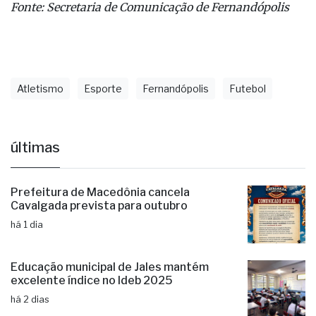
Tanabi. Na categoria sub-13, Fernandópolis venceu
Bálsamo por 6 a 1. Já no sub-15, a equipe garantiu a
classificação ao derrotar Bálsamo por 2 a 1.
Fonte: Secretaria de Comunicação de Fernandópolis
Atletismo
Esporte
Fernandópolis
Futebol
últimas
Prefeitura de Macedônia cancela
Cavalgada prevista para outubro
há 1 dia