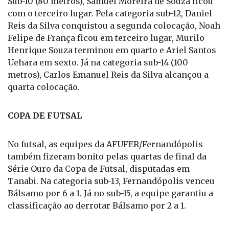
No último fim de semana, atletas do atletismo
representaram Fernandópolis na 3ª Corrida Elite
Run, realizada em Santa Clara d’Oeste. Na categoria
Sub-10 (80 metros), Samuel Moreira de Souza ficou
com o terceiro lugar. Pela categoria sub-12, Daniel
Reis da Silva conquistou a segunda colocação, Noah
Felipe de França ficou em terceiro lugar, Murilo
Henrique Souza terminou em quarto e Ariel Santos
Uehara em sexto. Já na categoria sub-14 (100
metros), Carlos Emanuel Reis da Silva alcançou a
quarta colocação.
COPA DE FUTSAL
No futsal, as equipes da AFUFER/Fernandópolis
também fizeram bonito pelas quartas de final da
Série Ouro da Copa de Futsal, disputadas em