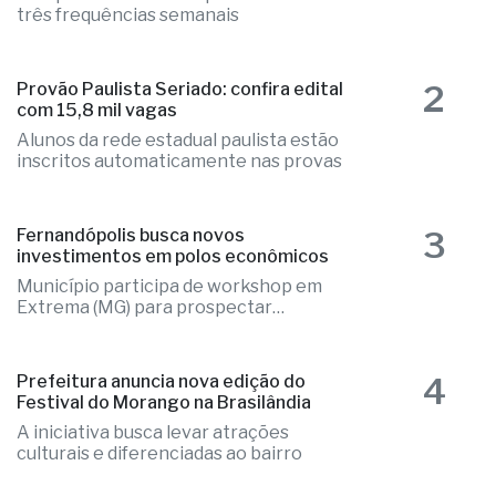
1
Aeroporto de Rio Preto terá voos
diretos para Brasília
Companhia voltará a operar a rota com
três frequências semanais
2
Provão Paulista Seriado: confira edital
com 15,8 mil vagas
Alunos da rede estadual paulista estão
inscritos automaticamente nas provas
3
Fernandópolis busca novos
investimentos em polos econômicos
Município participa de workshop em
Extrema (MG) para prospectar
empresas
Prefeitura anuncia nova edição do